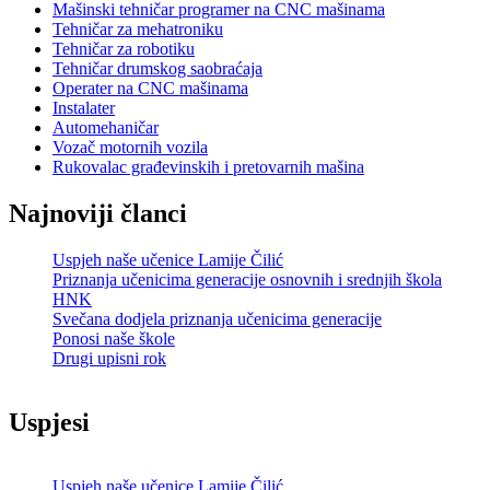
Mašinski tehničar programer na CNC mašinama
Tehničar za mehatroniku
Tehničar za robotiku
Tehničar drumskog saobraćaja
Operater na CNC mašinama
Instalater
Automehaničar
Vozač motornih vozila
Rukovalac građevinskih i pretovarnih mašina
Najnoviji članci
Uspjeh naše učenice Lamije Čilić
Priznanja učenicima generacije osnovnih i srednjih škola
HNK
Svečana dodjela priznanja učenicima generacije
Ponosi naše škole
Drugi upisni rok
Uspjesi
Uspjeh naše učenice Lamije Čilić