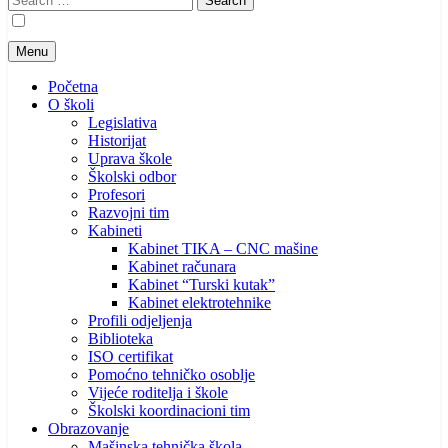
for:
Menu
Početna
O školi
Legislativa
Historijat
Uprava škole
Školski odbor
Profesori
Razvojni tim
Kabineti
Kabinet TIKA – CNC mašine
Kabinet računara
Kabinet “Turski kutak”
Kabinet elektrotehnike
Profili odjeljenja
Biblioteka
ISO certifikat
Pomoćno tehničko osoblje
Vijeće roditelja i škole
Školski koordinacioni tim
Obrazovanje
Mašinska tehnička škola