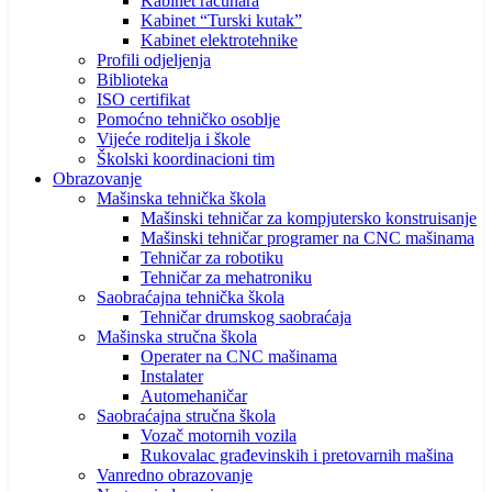
Kabinet računara
Kabinet “Turski kutak”
Kabinet elektrotehnike
Profili odjeljenja
Biblioteka
ISO certifikat
Pomoćno tehničko osoblje
Vijeće roditelja i škole
Školski koordinacioni tim
Obrazovanje
Mašinska tehnička škola
Mašinski tehničar za kompjutersko konstruisanje
Mašinski tehničar programer na CNC mašinama
Tehničar za robotiku
Tehničar za mehatroniku
Saobraćajna tehnička škola
Tehničar drumskog saobraćaja
Mašinska stručna škola
Operater na CNC mašinama
Instalater
Automehaničar
Saobraćajna stručna škola
Vozač motornih vozila
Rukovalac građevinskih i pretovarnih mašina
Vanredno obrazovanje