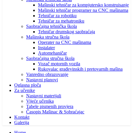
Mašinski tehničar za kompjutersko konstruisanje
Mašinski tehničar programer na CNC mašinama
Tehničar za robotiku
Tehničar za mehatroniku
Saobraćajna tehnička škola
Tehničar drumskog saobraćaja
Mašinska stručna škola
Operater na CNC mašinama
Instalater
Automehaničar
Saobraćajna stručna škola
Vozač motornih vozila
Rukovalac građevinskih i pretovarnih mašina
Vanredno obrazovanje
Nastavni planovi
Oglasna ploča
Za učenike
Nastavni materijali
Vijeće učenika
Tabele pismenih provjera
Časopis Mašinac & Sobraćajac
Kontakt
Galerija
Home