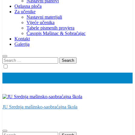
Nastavni planovi
Oglasna ploča
Za učenike
Nastavni materijali
Vijeće učenika
Tabele pismenih provjera
Časopis Mašinac & Sobraćajac
Kontakt
Galerija
Search
for:
JU Srednja mašinsko-saobraćajna škola
Search