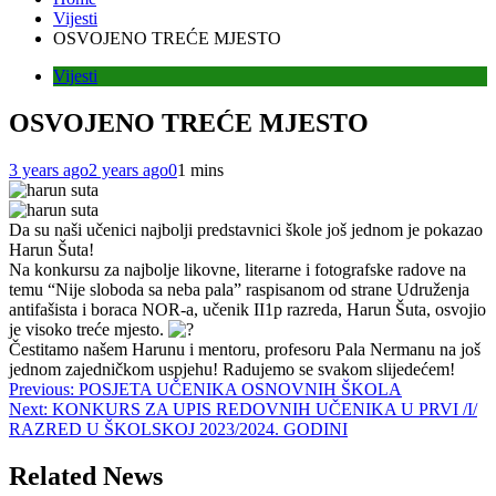
Vijesti
OSVOJENO TREĆE MJESTO
Vijesti
OSVOJENO TREĆE MJESTO
3 years ago
2 years ago
0
1 mins
Da su naši učenici najbolji predstavnici škole još jednom je pokazao
Harun Šuta!
Na konkursu za najbolje likovne, literarne i fotografske radove na
temu “Nije sloboda sa neba pala” raspisanom od strane Udruženja
antifašista i boraca NOR-a, učenik II1p razreda, Harun Šuta, osvojio
je visoko treće mjesto.
Čestitamo našem Harunu i mentoru, profesoru Pala Nermanu na još
jednom zajedničkom uspjehu! Radujemo se svakom slijedećem!
Post
Previous:
POSJETA UČENIKA OSNOVNIH ŠKOLA
Next:
KONKURS ZA UPIS REDOVNIH UČENIKA U PRVI /I/
navigation
RAZRED U ŠKOLSKOJ 2023/2024. GODINI
Related News