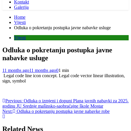
Kontakt
Galerija
Home
Vijesti
Odluka o pokretanju postupka javne nabavke usluge
Vijesti
Odluka o pokretanju postupka javne
nabavke usluge
11 months ago
11 months ago
0
1 min
Legal code line icon concept. Legal code vector linear illustration,
sign, symbol
Post
Previous:
Odluka o izmjeni i dopuni Plana javnih nabavki za 2025.
godinu JU Srednje mašinsko-saobraćajne škole Mostar
navigation
Next:
Odluka o pokretanju postupka javne nabavke robe
Related News