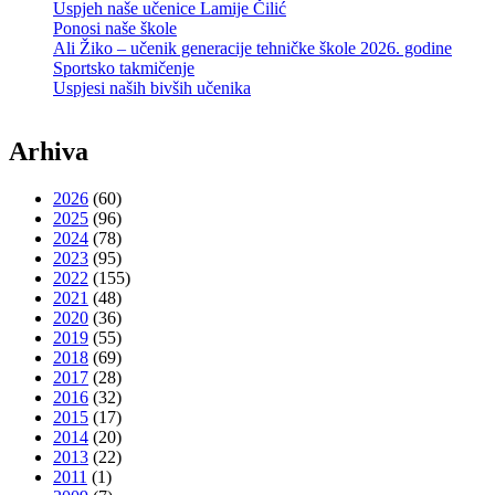
Uspjeh naše učenice Lamije Čilić
Ponosi naše škole
Ali Žiko – učenik generacije tehničke škole 2026. godine
Sportsko takmičenje
Uspjesi naših bivših učenika
Arhiva
2026
(60)
2025
(96)
2024
(78)
2023
(95)
2022
(155)
2021
(48)
2020
(36)
2019
(55)
2018
(69)
2017
(28)
2016
(32)
2015
(17)
2014
(20)
2013
(22)
2011
(1)