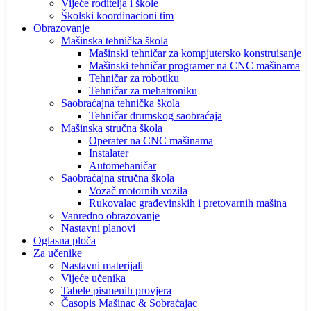
Vijeće roditelja i škole
Školski koordinacioni tim
Obrazovanje
Mašinska tehnička škola
Mašinski tehničar za kompjutersko konstruisanje
Mašinski tehničar programer na CNC mašinama
Tehničar za robotiku
Tehničar za mehatroniku
Saobraćajna tehnička škola
Tehničar drumskog saobraćaja
Mašinska stručna škola
Operater na CNC mašinama
Instalater
Automehaničar
Saobraćajna stručna škola
Vozač motornih vozila
Rukovalac građevinskih i pretovarnih mašina
Vanredno obrazovanje
Nastavni planovi
Oglasna ploča
Za učenike
Nastavni materijali
Vijeće učenika
Tabele pismenih provjera
Časopis Mašinac & Sobraćajac