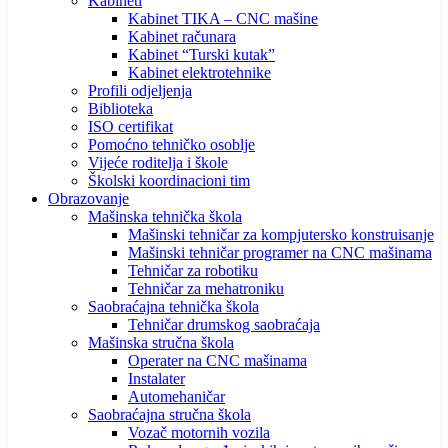
Kabineti
Kabinet TIKA – CNC mašine
Kabinet računara
Kabinet “Turski kutak”
Kabinet elektrotehnike
Profili odjeljenja
Biblioteka
ISO certifikat
Pomoćno tehničko osoblje
Vijeće roditelja i škole
Školski koordinacioni tim
Obrazovanje
Mašinska tehnička škola
Mašinski tehničar za kompjutersko konstruisanje
Mašinski tehničar programer na CNC mašinama
Tehničar za robotiku
Tehničar za mehatroniku
Saobraćajna tehnička škola
Tehničar drumskog saobraćaja
Mašinska stručna škola
Operater na CNC mašinama
Instalater
Automehaničar
Saobraćajna stručna škola
Vozač motornih vozila