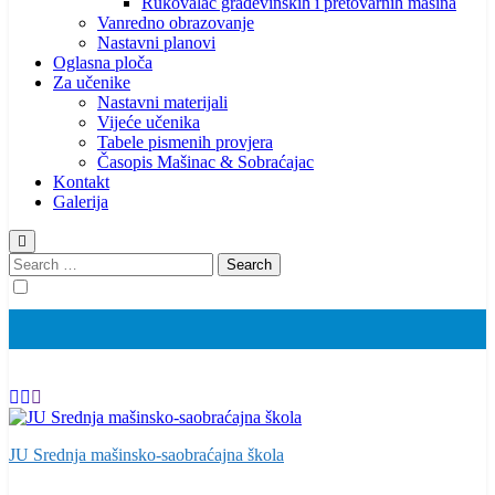
Rukovalac građevinskih i pretovarnih mašina
Vanredno obrazovanje
Nastavni planovi
Oglasna ploča
Za učenike
Nastavni materijali
Vijeće učenika
Tabele pismenih provjera
Časopis Mašinac & Sobraćajac
Kontakt
Galerija
Search
for:
JU Srednja mašinsko-saobraćajna škola