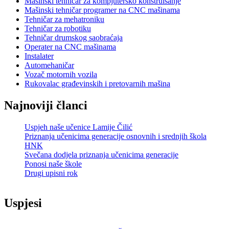
Mašinski tehničar za kompjutersko konstruisanje
Mašinski tehničar programer na CNC mašinama
Tehničar za mehatroniku
Tehničar za robotiku
Tehničar drumskog saobraćaja
Operater na CNC mašinama
Instalater
Automehaničar
Vozač motornih vozila
Rukovalac građevinskih i pretovarnih mašina
Najnoviji članci
Uspjeh naše učenice Lamije Čilić
Priznanja učenicima generacije osnovnih i srednjih škola
HNK
Svečana dodjela priznanja učenicima generacije
Ponosi naše škole
Drugi upisni rok
Uspjesi