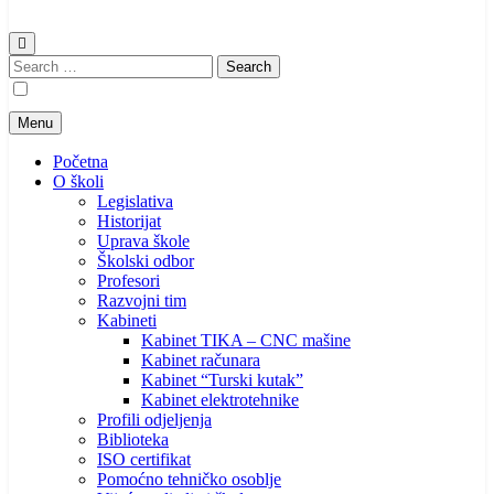
Search
for:
Menu
Početna
O školi
Legislativa
Historijat
Uprava škole
Školski odbor
Profesori
Razvojni tim
Kabineti
Kabinet TIKA – CNC mašine
Kabinet računara
Kabinet “Turski kutak”
Kabinet elektrotehnike
Profili odjeljenja
Biblioteka
ISO certifikat
Pomoćno tehničko osoblje