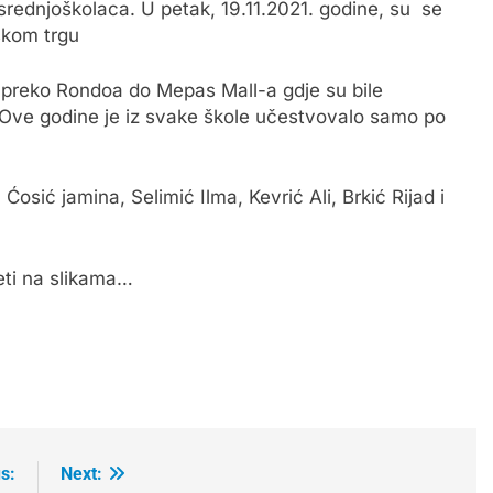
ednjoškolaca. U petak, 19.11.2021. godine, su se
nskom trgu
d, preko Rondoa do Mepas Mall-a gdje su bile
Ove godine je iz svake škole učestvovalo samo po
 Ćosić jamina, Selimić Ilma, Kevrić Ali, Brkić Rijad i
eti na slikama…
s:
Next: