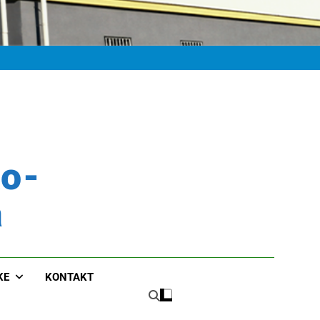
ko-
a
KE
KONTAKT