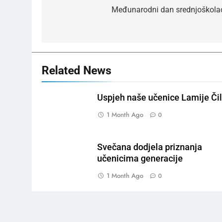
navigation
Međunarodni dan srednjoškola
Related News
Uspjeh naše učenice Lamije Čil
1 Month Ago
0
Svečana dodjela priznanja
učenicima generacije
1 Month Ago
0