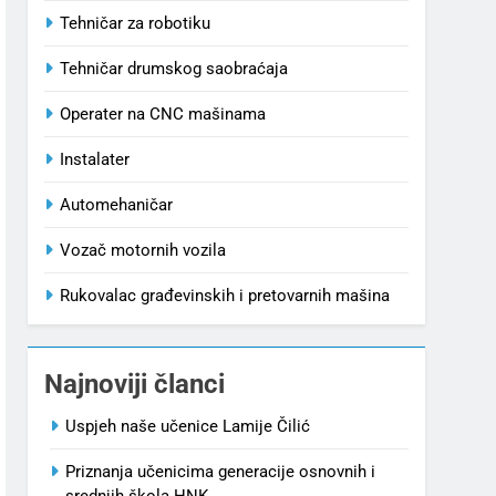
Tehničar za robotiku
Tehničar drumskog saobraćaja
Operater na CNC mašinama
Instalater
Automehaničar
Vozač motornih vozila
Rukovalac građevinskih i pretovarnih mašina
Najnoviji članci
Uspjeh naše učenice Lamije Čilić
Priznanja učenicima generacije osnovnih i
srednjih škola HNK