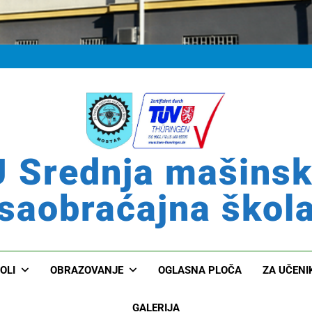
 Srednja mašins
saobraćajna škol
OLI
OBRAZOVANJE
OGLASNA PLOČA
ZA UČENI
GALERIJA