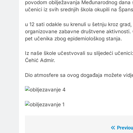
povodom obilježavanja Međunarodnog dana sr
učenici iz svih srednjih škola okupili na Špa
u 12 sati odakle su krenuli u šetnju kroz gra
organizovane zabavne društvene aktivnosti. 
pet učenika zbog epidemiološkog stanja.
Iz naše škole učestvovali su slijedeći učenici:
Ćehić Admir.
Dio atmosfere sa ovog događaja možete vidj
Previou
Post