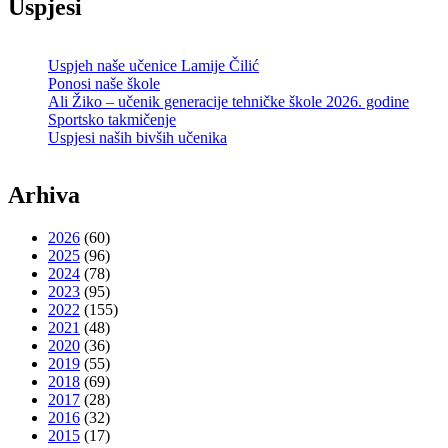
Uspjesi
Uspjeh naše učenice Lamije Čilić
Ponosi naše škole
Ali Žiko – učenik generacije tehničke škole 2026. godine
Sportsko takmičenje
Uspjesi naših bivših učenika
Arhiva
2026
(60)
2025
(96)
2024
(78)
2023
(95)
2022
(155)
2021
(48)
2020
(36)
2019
(55)
2018
(69)
2017
(28)
2016
(32)
2015
(17)