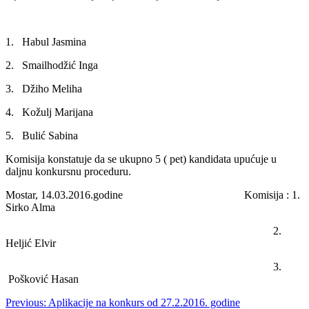
1.
Habul Jasmina
2.
Smailhodžić Inga
3.
Džiho Meliha
4.
Kožulj Marijana
5.
Bulić Sabina
Komisija konstatuje da se ukupno 5 ( pet) kandidata upućuje u
daljnu konkursnu proceduru.
Mostar, 14.03.2016.godine
Komisija : 1.
Sirko Alma
2.
Heljić Elvir
3.
Pošković Hasan
Post
Previous:
Aplikacije na konkurs od 27.2.2016. godine