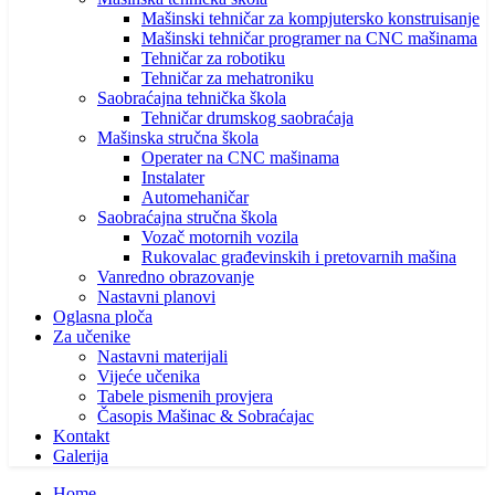
Mašinski tehničar za kompjutersko konstruisanje
Mašinski tehničar programer na CNC mašinama
Tehničar za robotiku
Tehničar za mehatroniku
Saobraćajna tehnička škola
Tehničar drumskog saobraćaja
Mašinska stručna škola
Operater na CNC mašinama
Instalater
Automehaničar
Saobraćajna stručna škola
Vozač motornih vozila
Rukovalac građevinskih i pretovarnih mašina
Vanredno obrazovanje
Nastavni planovi
Oglasna ploča
Za učenike
Nastavni materijali
Vijeće učenika
Tabele pismenih provjera
Časopis Mašinac & Sobraćajac
Kontakt
Galerija
Home