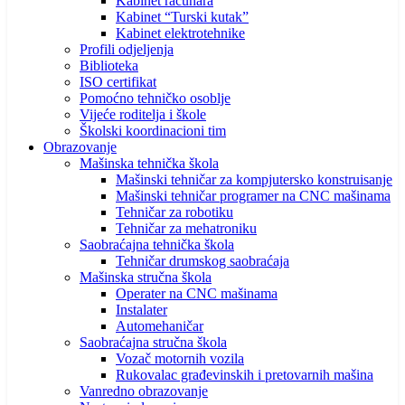
Kabinet računara
Kabinet “Turski kutak”
Kabinet elektrotehnike
Profili odjeljenja
Biblioteka
ISO certifikat
Pomoćno tehničko osoblje
Vijeće roditelja i škole
Školski koordinacioni tim
Obrazovanje
Mašinska tehnička škola
Mašinski tehničar za kompjutersko konstruisanje
Mašinski tehničar programer na CNC mašinama
Tehničar za robotiku
Tehničar za mehatroniku
Saobraćajna tehnička škola
Tehničar drumskog saobraćaja
Mašinska stručna škola
Operater na CNC mašinama
Instalater
Automehaničar
Saobraćajna stručna škola
Vozač motornih vozila
Rukovalac građevinskih i pretovarnih mašina
Vanredno obrazovanje