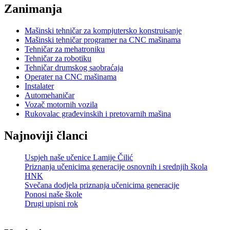
Zanimanja
Mašinski tehničar za kompjutersko konstruisanje
Mašinski tehničar programer na CNC mašinama
Tehničar za mehatroniku
Tehničar za robotiku
Tehničar drumskog saobraćaja
Operater na CNC mašinama
Instalater
Automehaničar
Vozač motornih vozila
Rukovalac građevinskih i pretovarnih mašina
Najnoviji članci
Uspjeh naše učenice Lamije Čilić
Priznanja učenicima generacije osnovnih i srednjih škola
HNK
Svečana dodjela priznanja učenicima generacije
Ponosi naše škole
Drugi upisni rok