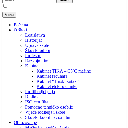
for:
Menu
Početna
O školi
Legislativa
Historijat
Uprava škole
Školski odbor
Profesori
Razvojni tim
Kabineti
Kabinet TIKA – CNC mašine
Kabinet računara
Kabinet “Turski kutak”
Kabinet elektrotehnike
Profili odjeljenja
Biblioteka
ISO certifikat
Pomoćno tehničko osoblje
Vijeće roditelja i škole
Školski koordinacioni tim
Obrazovanje
Mašinska tehnička škola