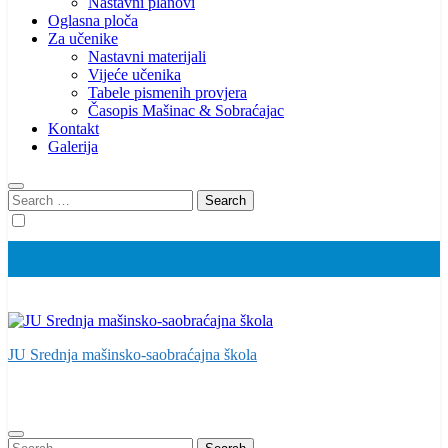
Nastavni planovi
Oglasna ploča
Za učenike
Nastavni materijali
Vijeće učenika
Tabele pismenih provjera
Časopis Mašinac & Sobraćajac
Kontakt
Galerija
Search
for:
JU Srednja mašinsko-saobraćajna škola
Search