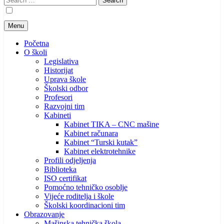
for:
Menu
Početna
O školi
Legislativa
Historijat
Uprava škole
Školski odbor
Profesori
Razvojni tim
Kabineti
Kabinet TIKA – CNC mašine
Kabinet računara
Kabinet “Turski kutak”
Kabinet elektrotehnike
Profili odjeljenja
Biblioteka
ISO certifikat
Pomoćno tehničko osoblje
Vijeće roditelja i škole
Školski koordinacioni tim
Obrazovanje
Mašinska tehnička škola