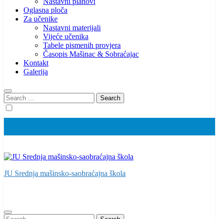
Nastavni planovi
Oglasna ploča
Za učenike
Nastavni materijali
Vijeće učenika
Tabele pismenih provjera
Časopis Mašinac & Sobraćajac
Kontakt
Galerija
Search
for:
JU Srednja mašinsko-saobraćajna škola
Search