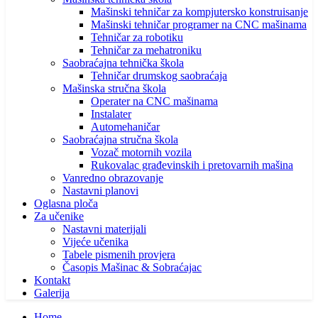
Mašinski tehničar za kompjutersko konstruisanje
Mašinski tehničar programer na CNC mašinama
Tehničar za robotiku
Tehničar za mehatroniku
Saobraćajna tehnička škola
Tehničar drumskog saobraćaja
Mašinska stručna škola
Operater na CNC mašinama
Instalater
Automehaničar
Saobraćajna stručna škola
Vozač motornih vozila
Rukovalac građevinskih i pretovarnih mašina
Vanredno obrazovanje
Nastavni planovi
Oglasna ploča
Za učenike
Nastavni materijali
Vijeće učenika
Tabele pismenih provjera
Časopis Mašinac & Sobraćajac
Kontakt
Galerija
Home