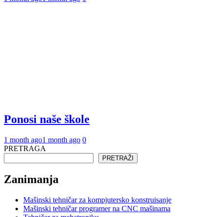
Ponosi naše škole
1 month ago
1 month ago
0
PRETRAGA
PRETRAŽI
Zanimanja
Mašinski tehničar za kompjutersko konstruisanje
Mašinski tehničar programer na CNC mašinama