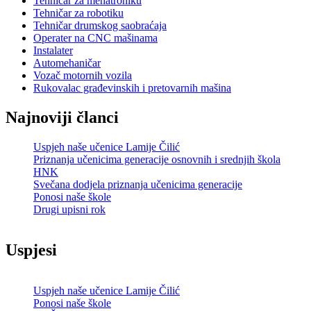
Tehničar za mehatroniku
Tehničar za robotiku
Tehničar drumskog saobraćaja
Operater na CNC mašinama
Instalater
Automehaničar
Vozač motornih vozila
Rukovalac građevinskih i pretovarnih mašina
Najnoviji članci
Uspjeh naše učenice Lamije Čilić
Priznanja učenicima generacije osnovnih i srednjih škola
HNK
Svečana dodjela priznanja učenicima generacije
Ponosi naše škole
Drugi upisni rok
Uspjesi
Uspjeh naše učenice Lamije Čilić
Ponosi naše škole