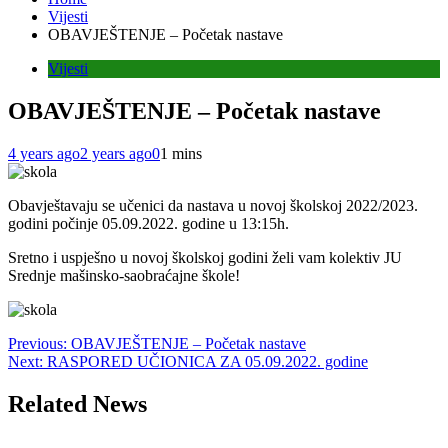
Vijesti
OBAVJEŠTENJE – Početak nastave
Vijesti
OBAVJEŠTENJE – Početak nastave
4 years ago
2 years ago
0
1 mins
Obavještavaju se učenici da nastava u novoj školskoj 2022/2023.
godini počinje 05.09.2022. godine u 13:15h.
Sretno i uspješno u novoj školskoj godini želi vam kolektiv JU
Srednje mašinsko-saobraćajne škole!
Post
Previous:
OBAVJEŠTENJE – Početak nastave
Next:
RASPORED UČIONICA ZA 05.09.2022. godine
navigation
Related News