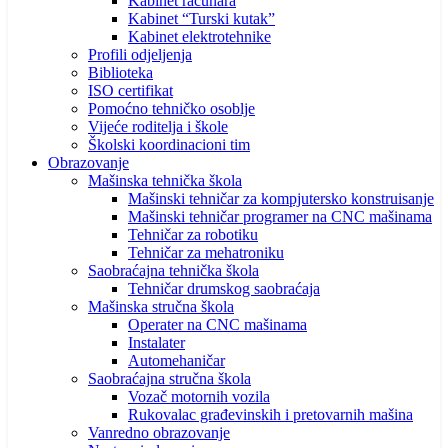
Kabinet računara
Kabinet “Turski kutak”
Kabinet elektrotehnike
Profili odjeljenja
Biblioteka
ISO certifikat
Pomoćno tehničko osoblje
Vijeće roditelja i škole
Školski koordinacioni tim
Obrazovanje
Mašinska tehnička škola
Mašinski tehničar za kompjutersko konstruisanje
Mašinski tehničar programer na CNC mašinama
Tehničar za robotiku
Tehničar za mehatroniku
Saobraćajna tehnička škola
Tehničar drumskog saobraćaja
Mašinska stručna škola
Operater na CNC mašinama
Instalater
Automehaničar
Saobraćajna stručna škola
Vozač motornih vozila
Rukovalac građevinskih i pretovarnih mašina
Vanredno obrazovanje