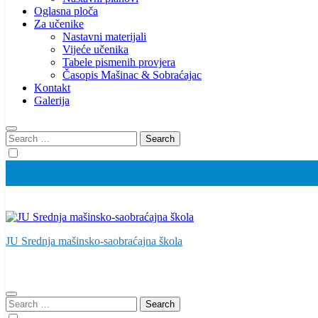
Oglasna ploča
Za učenike
Nastavni materijali
Vijeće učenika
Tabele pismenih provjera
Časopis Mašinac & Sobraćajac
Kontakt
Galerija
Search
for:
JU Srednja mašinsko-saobraćajna škola
Search
for: