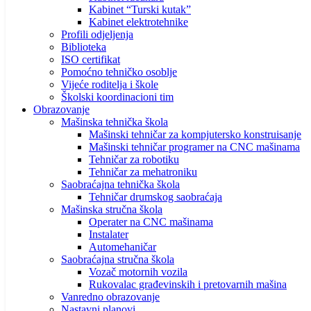
Kabinet “Turski kutak”
Kabinet elektrotehnike
Profili odjeljenja
Biblioteka
ISO certifikat
Pomoćno tehničko osoblje
Vijeće roditelja i škole
Školski koordinacioni tim
Obrazovanje
Mašinska tehnička škola
Mašinski tehničar za kompjutersko konstruisanje
Mašinski tehničar programer na CNC mašinama
Tehničar za robotiku
Tehničar za mehatroniku
Saobraćajna tehnička škola
Tehničar drumskog saobraćaja
Mašinska stručna škola
Operater na CNC mašinama
Instalater
Automehaničar
Saobraćajna stručna škola
Vozač motornih vozila
Rukovalac građevinskih i pretovarnih mašina
Vanredno obrazovanje
Nastavni planovi