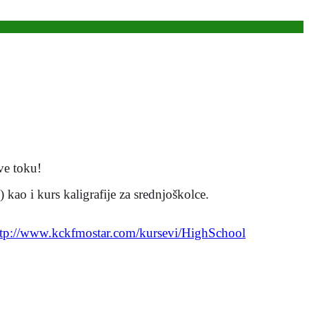
ave toku!
kao i kurs kaligrafije za srednjoškolce.
ttp://www.kckfmostar.
com/kursevi/HighSchool