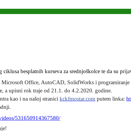
iklusa besplatnih kurseva za srednjoškolce te da su p
rij
( Microsoft Office, AutoCAD, SolidWorks i programiranje ) 
 a upisni rok traje od 21.1. do 4.2.2020. godine.
ntra kao i na našoj stranici
kckfmostar.com
putem linka:
h
dnji.
videos/
531650914367580/
je!