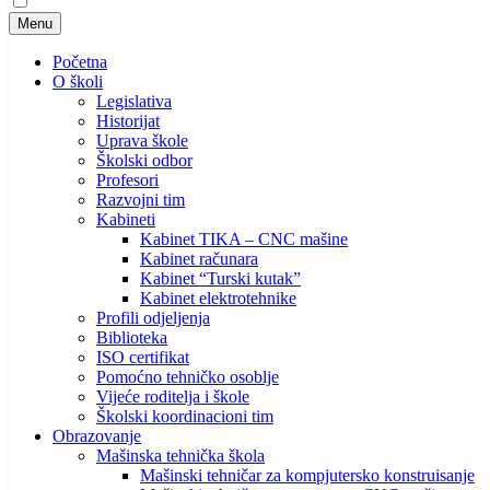
Menu
Početna
O školi
Legislativa
Historijat
Uprava škole
Školski odbor
Profesori
Razvojni tim
Kabineti
Kabinet TIKA – CNC mašine
Kabinet računara
Kabinet “Turski kutak”
Kabinet elektrotehnike
Profili odjeljenja
Biblioteka
ISO certifikat
Pomoćno tehničko osoblje
Vijeće roditelja i škole
Školski koordinacioni tim
Obrazovanje
Mašinska tehnička škola
Mašinski tehničar za kompjutersko konstruisanje