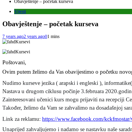
Obavještenje – početak kurseva
Vijesti
Obavještenje – početak kurseva
7 years ago
2 years ago
0
1 mins
Poštovani,
Ovim putem želimo da Vas obavijestimo o početku novog c
Nudimo kurseve jezika ( arapski i engleski ), informatike
Nastava u drugom ciklusu počinje 3.februara 2020.godine,
Zainteresovani učenici kurs mogu prijaviti na recepciji Ce
Također, želimo da Vam se zahvalimo na dosadašnjoj sara
Link za reklamu:
https://www.facebook.com/
kckfmostar/
Unaprijed zahvaljujemo i nadamo se nastavku naše saradn