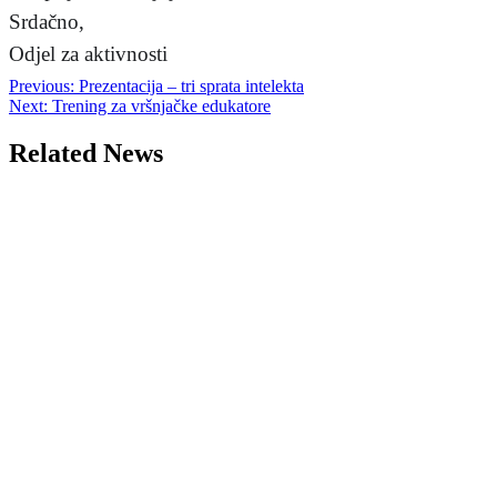
Srdačno,
Odjel za aktivnosti
Post
Previous:
Prezentacija – tri sprata intelekta
Next:
Trening za vršnjačke edukatore
navigation
Related News