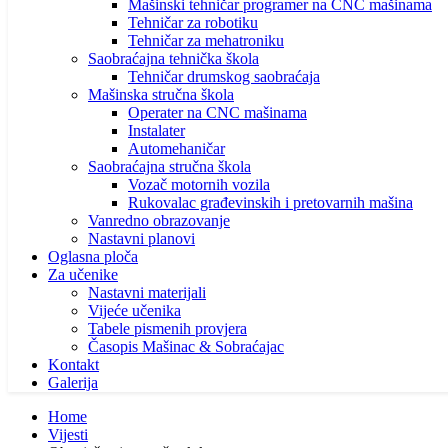
Mašinski tehničar programer na CNC mašinama
Tehničar za robotiku
Tehničar za mehatroniku
Saobraćajna tehnička škola
Tehničar drumskog saobraćaja
Mašinska stručna škola
Operater na CNC mašinama
Instalater
Automehaničar
Saobraćajna stručna škola
Vozač motornih vozila
Rukovalac građevinskih i pretovarnih mašina
Vanredno obrazovanje
Nastavni planovi
Oglasna ploča
Za učenike
Nastavni materijali
Vijeće učenika
Tabele pismenih provjera
Časopis Mašinac & Sobraćajac
Kontakt
Galerija
Home
Vijesti