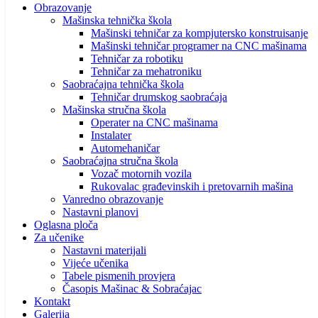
Obrazovanje
Mašinska tehnička škola
Mašinski tehničar za kompjutersko konstruisanje
Mašinski tehničar programer na CNC mašinama
Tehničar za robotiku
Tehničar za mehatroniku
Saobraćajna tehnička škola
Tehničar drumskog saobraćaja
Mašinska stručna škola
Operater na CNC mašinama
Instalater
Automehaničar
Saobraćajna stručna škola
Vozač motornih vozila
Rukovalac građevinskih i pretovarnih mašina
Vanredno obrazovanje
Nastavni planovi
Oglasna ploča
Za učenike
Nastavni materijali
Vijeće učenika
Tabele pismenih provjera
Časopis Mašinac & Sobraćajac
Kontakt
Galerija