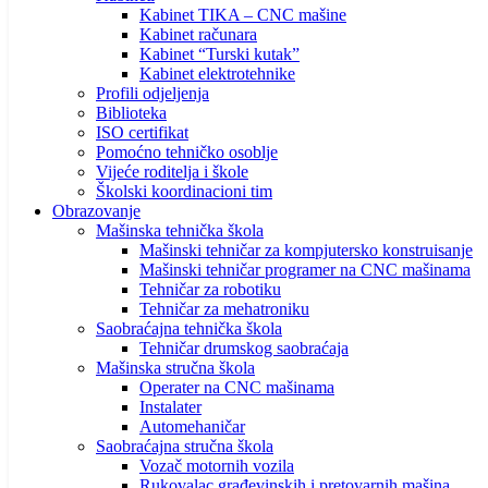
Kabinet TIKA – CNC mašine
Kabinet računara
Kabinet “Turski kutak”
Kabinet elektrotehnike
Profili odjeljenja
Biblioteka
ISO certifikat
Pomoćno tehničko osoblje
Vijeće roditelja i škole
Školski koordinacioni tim
Obrazovanje
Mašinska tehnička škola
Mašinski tehničar za kompjutersko konstruisanje
Mašinski tehničar programer na CNC mašinama
Tehničar za robotiku
Tehničar za mehatroniku
Saobraćajna tehnička škola
Tehničar drumskog saobraćaja
Mašinska stručna škola
Operater na CNC mašinama
Instalater
Automehaničar
Saobraćajna stručna škola
Vozač motornih vozila
Rukovalac građevinskih i pretovarnih mašina