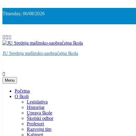
Skip
to
Thursday, 06/08/2026
content
JU Srednja mašinsko-saobraćajna škola
Menu
Početna
O školi
Legislativa
Historijat
Uprava škole
Školski odbor
Profesori
Razvojni tim
Kabineti