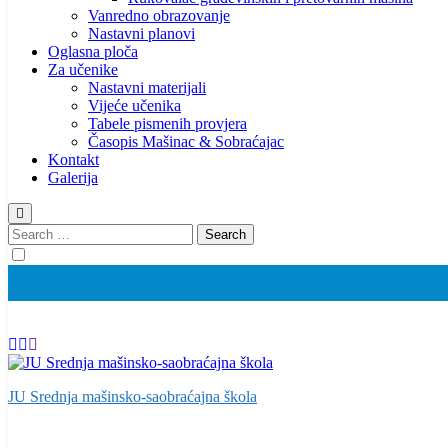
Vanredno obrazovanje
Nastavni planovi
Oglasna ploča
Za učenike
Nastavni materijali
Vijeće učenika
Tabele pismenih provjera
Časopis Mašinac & Sobraćajac
Kontakt
Galerija
Search
for:
JU Srednja mašinsko-saobraćajna škola