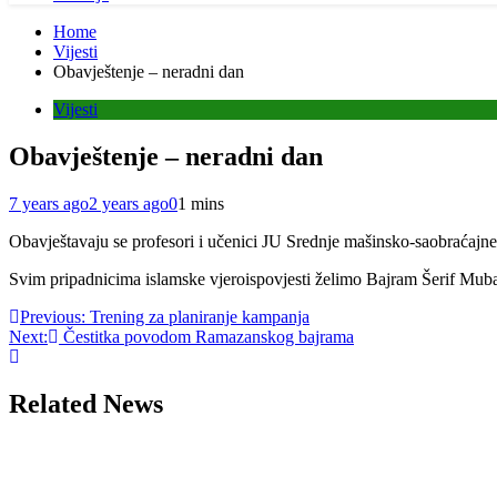
Home
Vijesti
Obavještenje – neradni dan
Vijesti
Obavještenje – neradni dan
7 years ago
2 years ago
0
1 mins
Obavještavaju se profesori i učenici JU Srednje mašinsko-saobraćajne
Svim pripadnicima islamske vjeroispovjesti želimo Bajram Šerif Mub
Post
Previous:
Trening za planiranje kampanja
Next:
Čestitka povodom Ramazanskog bajrama
navigation
Related News