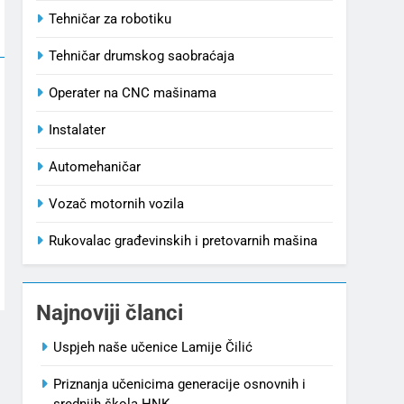
Tehničar za robotiku
Tehničar drumskog saobraćaja
Operater na CNC mašinama
Instalater
Automehaničar
Vozač motornih vozila
Rukovalac građevinskih i pretovarnih mašina
Najnoviji članci
Uspjeh naše učenice Lamije Čilić
Priznanja učenicima generacije osnovnih i
srednjih škola HNK