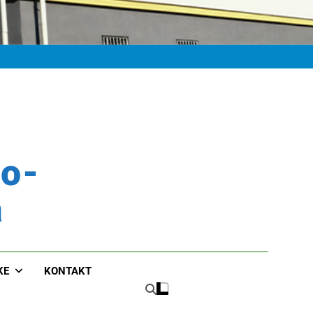
ko-
a
KE
KONTAKT