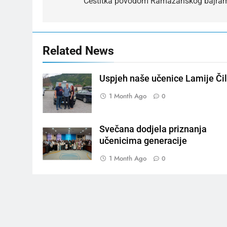
navigation
Čestitka povodom Ramazanskog bajra
Related News
Uspjeh naše učenice Lamije Čil
1 Month Ago
0
Svečana dodjela priznanja
učenicima generacije
1 Month Ago
0