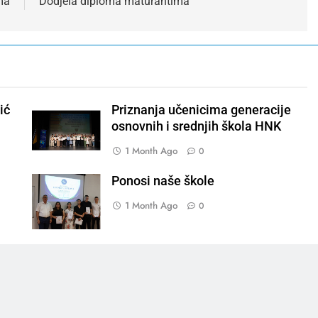
ma
Dodjela diploma maturantima
ić
Priznanja učenicima generacije
osnovnih i srednjih škola HNK
1 Month Ago
0
Ponosi naše škole
1 Month Ago
0