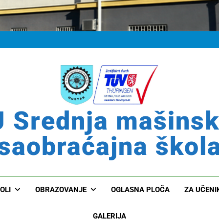
 Srednja mašins
saobraćajna škol
OLI
OBRAZOVANJE
OGLASNA PLOČA
ZA UČENI
GALERIJA