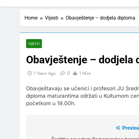
Home
Vijesti
Obavještenje – dodjela diploma
VIJESTI
Obavještenje – dodjela
0
7 Years Ago
1 Mins
Obavještavaju se učenici i profesori JU Sre
diploma maturantima održati u Kulturnom centr
početkom u 19.00h.
Previou
Post