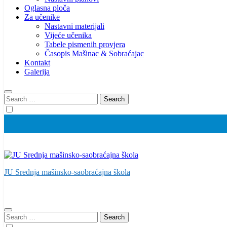
Oglasna ploča
Za učenike
Nastavni materijali
Vijeće učenika
Tabele pismenih provjera
Časopis Mašinac & Sobraćajac
Kontakt
Galerija
Search
for:
JU Srednja mašinsko-saobraćajna škola
Search
for: