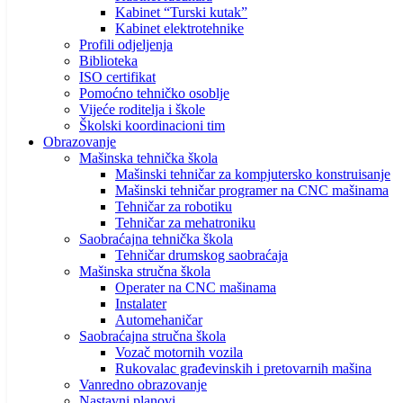
Kabinet “Turski kutak”
Kabinet elektrotehnike
Profili odjeljenja
Biblioteka
ISO certifikat
Pomoćno tehničko osoblje
Vijeće roditelja i škole
Školski koordinacioni tim
Obrazovanje
Mašinska tehnička škola
Mašinski tehničar za kompjutersko konstruisanje
Mašinski tehničar programer na CNC mašinama
Tehničar za robotiku
Tehničar za mehatroniku
Saobraćajna tehnička škola
Tehničar drumskog saobraćaja
Mašinska stručna škola
Operater na CNC mašinama
Instalater
Automehaničar
Saobraćajna stručna škola
Vozač motornih vozila
Rukovalac građevinskih i pretovarnih mašina
Vanredno obrazovanje
Nastavni planovi