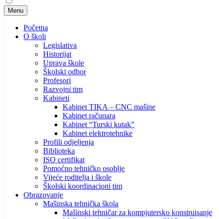
Menu
Početna
O školi
Legislativa
Historijat
Uprava škole
Školski odbor
Profesori
Razvojni tim
Kabineti
Kabinet TIKA – CNC mašine
Kabinet računara
Kabinet “Turski kutak”
Kabinet elektrotehnike
Profili odjeljenja
Biblioteka
ISO certifikat
Pomoćno tehničko osoblje
Vijeće roditelja i škole
Školski koordinacioni tim
Obrazovanje
Mašinska tehnička škola
Mašinski tehničar za kompjutersko konstruisanje