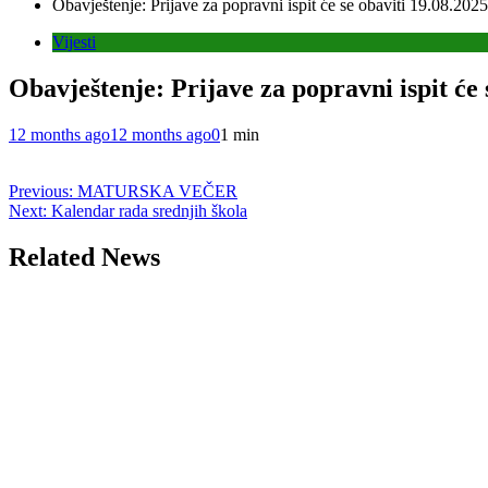
Obavještenje: Prijave za popravni ispit će se obaviti 19.08.2025
Vijesti
Obavještenje: Prijave za popravni ispit će s
12 months ago
12 months ago
0
1 min
Post
Previous:
MATURSKA VEČER
Next:
Kalendar rada srednjih škola
navigation
Related News