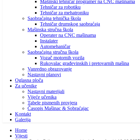
Mašinski tehničar programer na CNC mašinama
Tehničar za robotiku
Tehničar za mehatroniku
Saobraćajna tehnička škola
Tehničar drumskog saobraćaja
Mašinska stručna škola
Operater na CNC mašinama
Instalater
Automehaničar
Saobraćajna stručna škola
Vozač motornih vozila
Rukovalac građevinskih i pretovarnih mašina
Vanredno obrazovanje
Nastavni planovi
Oglasna ploča
Za učenike
Nastavni materijali
Vijeće učenika
Tabele pismenih provjera
Časopis Mašinac & Sobraćajac
Kontakt
Galerija
Home
Vijesti