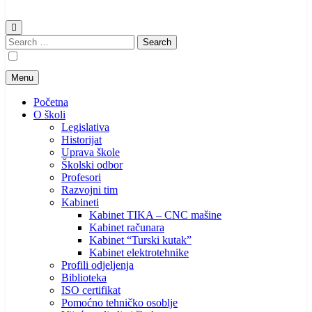
Search
for:
Menu
Početna
O školi
Legislativa
Historijat
Uprava škole
Školski odbor
Profesori
Razvojni tim
Kabineti
Kabinet TIKA – CNC mašine
Kabinet računara
Kabinet “Turski kutak”
Kabinet elektrotehnike
Profili odjeljenja
Biblioteka
ISO certifikat
Pomoćno tehničko osoblje