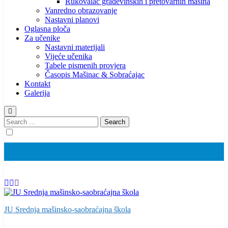
Rukovalac građevinskih i pretovarnih mašina
Vanredno obrazovanje
Nastavni planovi
Oglasna ploča
Za učenike
Nastavni materijali
Vijeće učenika
Tabele pismenih provjera
Časopis Mašinac & Sobraćajac
Kontakt
Galerija
Search
for:
JU Srednja mašinsko-saobraćajna škola