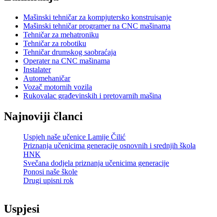
Mašinski tehničar za kompjutersko konstruisanje
Mašinski tehničar programer na CNC mašinama
Tehničar za mehatroniku
Tehničar za robotiku
Tehničar drumskog saobraćaja
Operater na CNC mašinama
Instalater
Automehaničar
Vozač motornih vozila
Rukovalac građevinskih i pretovarnih mašina
Najnoviji članci
Uspjeh naše učenice Lamije Čilić
Priznanja učenicima generacije osnovnih i srednjih škola
HNK
Svečana dodjela priznanja učenicima generacije
Ponosi naše škole
Drugi upisni rok
Uspjesi