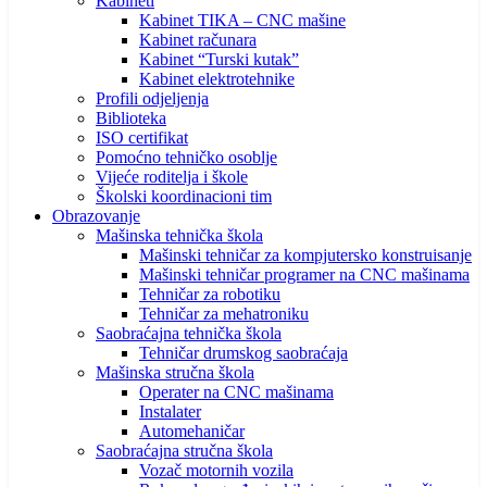
Kabineti
Kabinet TIKA – CNC mašine
Kabinet računara
Kabinet “Turski kutak”
Kabinet elektrotehnike
Profili odjeljenja
Biblioteka
ISO certifikat
Pomoćno tehničko osoblje
Vijeće roditelja i škole
Školski koordinacioni tim
Obrazovanje
Mašinska tehnička škola
Mašinski tehničar za kompjutersko konstruisanje
Mašinski tehničar programer na CNC mašinama
Tehničar za robotiku
Tehničar za mehatroniku
Saobraćajna tehnička škola
Tehničar drumskog saobraćaja
Mašinska stručna škola
Operater na CNC mašinama
Instalater
Automehaničar
Saobraćajna stručna škola
Vozač motornih vozila