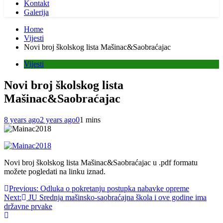
Kontakt
Galerija
Home
Vijesti
Novi broj školskog lista Mašinac&Saobraćajac
Vijesti
Novi broj školskog lista
Mašinac&Saobraćajac
8 years ago
2 years ago
0
1 mins
Novi broj školskog lista Mašinac&Saobraćajac u .pdf formatu
možete pogledati na linku iznad.
Post
Previous:
Odluka o pokretanju postupka nabavke opreme
Next:
JU Srednja mašinsko-saobraćajna škola i ove godine ima
navigation
državne prvake