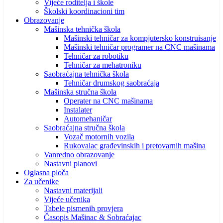
Vijeće roditelja i škole
Školski koordinacioni tim
Obrazovanje
Mašinska tehnička škola
Mašinski tehničar za kompjutersko konstruisanje
Mašinski tehničar programer na CNC mašinama
Tehničar za robotiku
Tehničar za mehatroniku
Saobraćajna tehnička škola
Tehničar drumskog saobraćaja
Mašinska stručna škola
Operater na CNC mašinama
Instalater
Automehaničar
Saobraćajna stručna škola
Vozač motornih vozila
Rukovalac građevinskih i pretovarnih mašina
Vanredno obrazovanje
Nastavni planovi
Oglasna ploča
Za učenike
Nastavni materijali
Vijeće učenika
Tabele pismenih provjera
Časopis Mašinac & Sobraćajac