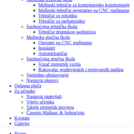
Mašinski tehničar za kompjutersko konstruisanje
Mašinski tehničar programer na CNC mašinama
Tehničar za robotiku
Tehničar za mehatroniku
Saobraćajna tehnička škola
Tehničar drumskog saobraćaja
Mašinska stručna škola
Operater na CNC mašinama
Instalater
Automehaničar
Saobraćajna stručna škola
Vozač motornih vozila
Rukovalac građevinskih i pretovarnih mašina
Vanredno obrazovanje
Nastavni planovi
Oglasna ploča
Za učenike
Nastavni materijali
Vijeće učenika
Tabele pismenih provjera
Časopis Mašinac & Sobraćajac
Kontakt
Galerija
Home