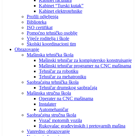
Kabinet računara
Kabinet “Turski kutak”
Kabinet elektrotehnike
Profili odjeljenja
Biblioteka
ISO certifikat
Pomoćno tehničko osoblje
Vijeće roditelja i škole
Školski koordinacioni tim
Obrazovanje
Mašinska tehnička škola
Mašinski tehničar za kompjutersko konstruisanje
Mašinski tehničar programer na CNC mašinama
Tehničar za robotiku
Tehničar za mehatroniku
Saobraćajna tehnička škola
Tehničar drumskog saobraćaja
Mašinska stručna škola
Operater na CNC mašinama
Instalater
Automehaničar
Saobraćajna stručna škola
Vozač motornih vozila
Rukovalac građevinskih i pretovarnih mašina
Vanredno obrazovanje