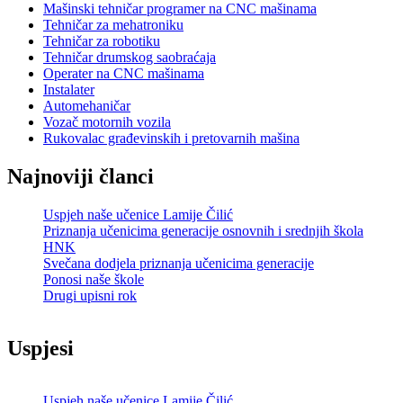
Mašinski tehničar programer na CNC mašinama
Tehničar za mehatroniku
Tehničar za robotiku
Tehničar drumskog saobraćaja
Operater na CNC mašinama
Instalater
Automehaničar
Vozač motornih vozila
Rukovalac građevinskih i pretovarnih mašina
Najnoviji članci
Uspjeh naše učenice Lamije Čilić
Priznanja učenicima generacije osnovnih i srednjih škola
HNK
Svečana dodjela priznanja učenicima generacije
Ponosi naše škole
Drugi upisni rok
Uspjesi
Uspjeh naše učenice Lamije Čilić