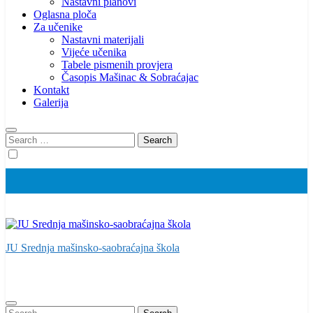
Nastavni planovi
Oglasna ploča
Za učenike
Nastavni materijali
Vijeće učenika
Tabele pismenih provjera
Časopis Mašinac & Sobraćajac
Kontakt
Galerija
Search
for:
JU Srednja mašinsko-saobraćajna škola
Search