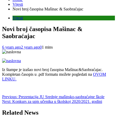
Vijesti
Novi broj časopisa Mašinac & Saobraćajac
Vijesti
Novi broj časopisa Mašinac &
Saobraćajac
6 years ago
2 years ago
0
1 mins
Iz štampe je izašao novi broj časopisa Mašinac&Saobraćajac.
Kompletan časopis u .pdf formatu možete pogledati na
OVOM
LINKU.
Post
Previous:
Prezentacija JU Srednje mašinsko-saobraćajne škole
Next:
Konkurs za upis učenika u školskoj 2020/2021. godini
navigation
Related News