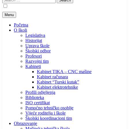
for:
Menu
Početna
O školi
Legislativa
Historijat
Uprava škole
Školski odbor
Profesori
Razvojni tim
Kabineti
Kabinet TIKA – CNC mašine
Kabinet računara
Kabinet “Turski kutak”
Kabinet elektrotehnike
Profili odjeljenja
Biblioteka
ISO certifikat
Pomoćno tehničko osoblje
Vijeće roditelja i škole
Školski koordinacioni tim
Obrazovanje
Mašinska tehnička škola