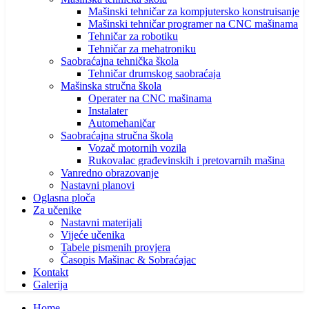
Mašinski tehničar za kompjutersko konstruisanje
Mašinski tehničar programer na CNC mašinama
Tehničar za robotiku
Tehničar za mehatroniku
Saobraćajna tehnička škola
Tehničar drumskog saobraćaja
Mašinska stručna škola
Operater na CNC mašinama
Instalater
Automehaničar
Saobraćajna stručna škola
Vozač motornih vozila
Rukovalac građevinskih i pretovarnih mašina
Vanredno obrazovanje
Nastavni planovi
Oglasna ploča
Za učenike
Nastavni materijali
Vijeće učenika
Tabele pismenih provjera
Časopis Mašinac & Sobraćajac
Kontakt
Galerija
Home