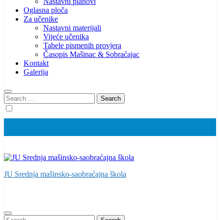
Nastavni planovi
Oglasna ploča
Za učenike
Nastavni materijali
Vijeće učenika
Tabele pismenih provjera
Časopis Mašinac & Sobraćajac
Kontakt
Galerija
Search
for:
JU Srednja mašinsko-saobraćajna škola
Search