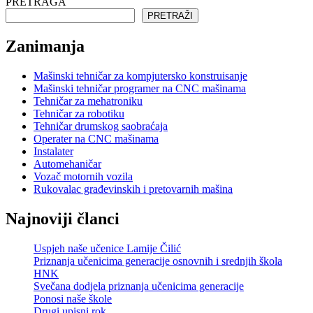
PRETRAGA
PRETRAŽI
Zanimanja
Mašinski tehničar za kompjutersko konstruisanje
Mašinski tehničar programer na CNC mašinama
Tehničar za mehatroniku
Tehničar za robotiku
Tehničar drumskog saobraćaja
Operater na CNC mašinama
Instalater
Automehaničar
Vozač motornih vozila
Rukovalac građevinskih i pretovarnih mašina
Najnoviji članci
Uspjeh naše učenice Lamije Čilić
Priznanja učenicima generacije osnovnih i srednjih škola
HNK
Svečana dodjela priznanja učenicima generacije
Ponosi naše škole
Drugi upisni rok