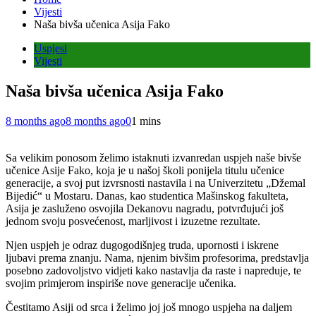
Vijesti
Naša bivša učenica Asija Fako
Uspjesi
Vijesti
Naša bivša učenica Asija Fako
8 months ago
8 months ago
0
1 mins
Sa
velikim ponosom želimo istaknuti izvanredan uspjeh naše bivše
učenice Asije Fako, koja je u našoj školi ponijela titulu učenice
generacije, a svoj put izvrsnosti nastavila i na Univerzitetu „Džemal
Bijedić“ u Mostaru. Danas, kao studentica Mašinskog fakulteta,
Asija je zasluženo osvojila Dekanovu nagradu, potvrđujući još
jednom svoju posvećenost, marljivost i izuzetne rezultate.
Njen uspjeh je odraz dugogodišnjeg truda, upornosti i iskrene
ljubavi prema znanju. Nama, njenim bivšim profesorima, predstavlja
posebno zadovoljstvo vidjeti kako nastavlja da raste i napreduje, te
svojim primjerom inspiriše nove generacije učenika.
Čestitamo Asiji od srca i želimo joj još mnogo uspjeha na daljem