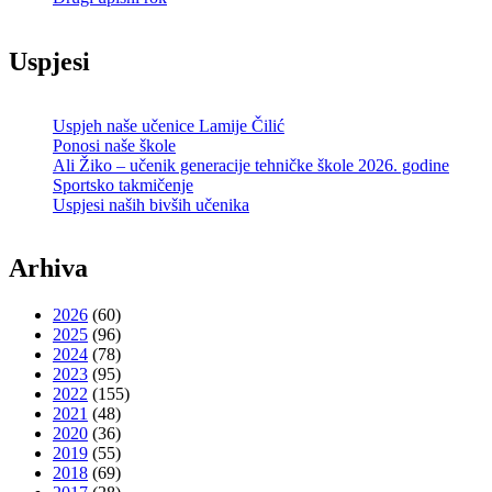
Uspjesi
Uspjeh naše učenice Lamije Čilić
Ponosi naše škole
Ali Žiko – učenik generacije tehničke škole 2026. godine
Sportsko takmičenje
Uspjesi naših bivših učenika
Arhiva
2026
(60)
2025
(96)
2024
(78)
2023
(95)
2022
(155)
2021
(48)
2020
(36)
2019
(55)
2018
(69)