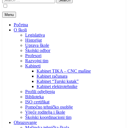
for:
Menu
Početna
O školi
Legislativa
Historijat
Uprava škole
Školski odbor
Profesori
Razvojni tim
Kabineti
Kabinet TIKA – CNC mašine
Kabinet računara
Kabinet “Turski kutak”
Kabinet elektrotehnike
Profili odjeljenja
Biblioteka
ISO certifikat
Pomoćno tehničko osoblje
Vijeće roditelja i škole
Školski koordinacioni tim
Obrazovanje
Mašinska tehnička škola