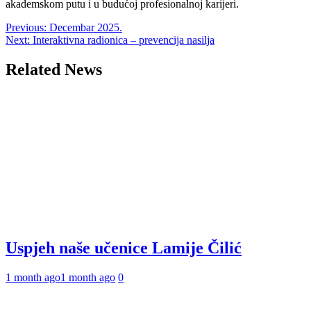
akademskom putu i u budućoj profesionalnoj karijeri.
Post
Previous:
Decembar 2025.
Next:
Interaktivna radionica – prevencija nasilja
navigation
Related News
Uspjeh naše učenice Lamije Čilić
1 month ago
1 month ago
0