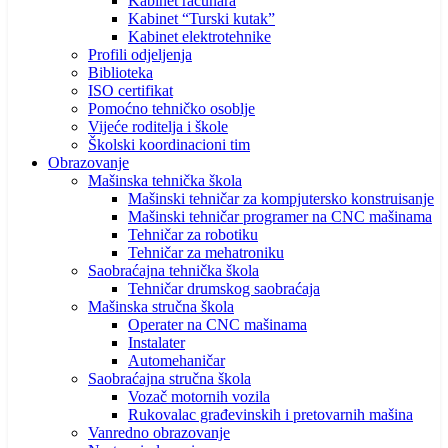
Kabinet računara
Kabinet “Turski kutak”
Kabinet elektrotehnike
Profili odjeljenja
Biblioteka
ISO certifikat
Pomoćno tehničko osoblje
Vijeće roditelja i škole
Školski koordinacioni tim
Obrazovanje
Mašinska tehnička škola
Mašinski tehničar za kompjutersko konstruisanje
Mašinski tehničar programer na CNC mašinama
Tehničar za robotiku
Tehničar za mehatroniku
Saobraćajna tehnička škola
Tehničar drumskog saobraćaja
Mašinska stručna škola
Operater na CNC mašinama
Instalater
Automehaničar
Saobraćajna stručna škola
Vozač motornih vozila
Rukovalac građevinskih i pretovarnih mašina
Vanredno obrazovanje