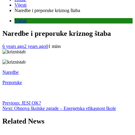
Vijesti
Naredbe i preporuke kriznog štaba
Vijesti
Naredbe i preporuke kriznog štaba
6 years ago
2 years ago
0
1 mins
Naredbe
Preporuke
Post
Previous:
JESI OK?
Next:
Obnova školske zgrade – Energetska efikasnost škole
navigation
Related News