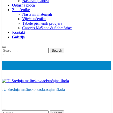
Nastavni planovi
Oglasna ploča
Za učenike
Nastavni materijali
Vijeće učenika
Tabele pismenih provjera
Časopis Mašinac & Sobraćajac
Kontakt
Galerija
Search
for:
JU Srednja mašinsko-saobraćajna škola
Search