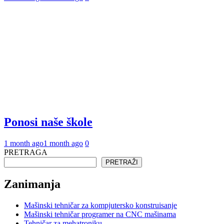
Ponosi naše škole
1 month ago
1 month ago
0
PRETRAGA
PRETRAŽI
Zanimanja
Mašinski tehničar za kompjutersko konstruisanje
Mašinski tehničar programer na CNC mašinama
Tehničar za mehatroniku