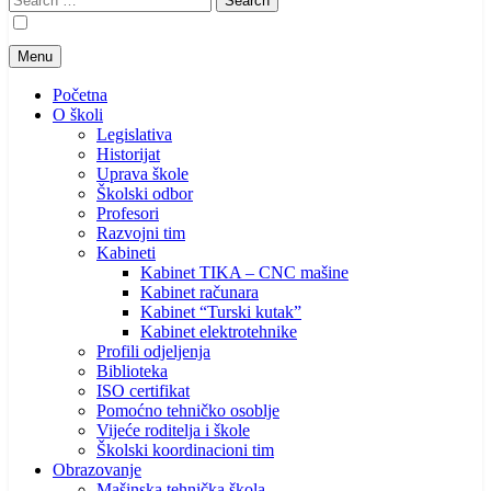
for:
Menu
Početna
O školi
Legislativa
Historijat
Uprava škole
Školski odbor
Profesori
Razvojni tim
Kabineti
Kabinet TIKA – CNC mašine
Kabinet računara
Kabinet “Turski kutak”
Kabinet elektrotehnike
Profili odjeljenja
Biblioteka
ISO certifikat
Pomoćno tehničko osoblje
Vijeće roditelja i škole
Školski koordinacioni tim
Obrazovanje
Mašinska tehnička škola