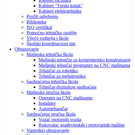
Kabinet računara
Kabinet “Turski kutak”
Kabinet elektrotehnike
Profili odjeljenja
Biblioteka
ISO certifikat
Pomoćno tehničko osoblje
Vijeće roditelja i škole
Školski koordinacioni tim
Obrazovanje
Mašinska tehnička škola
Mašinski tehničar za kompjutersko konstruisanje
Mašinski tehničar programer na CNC mašinama
Tehničar za robotiku
Tehničar za mehatroniku
Saobraćajna tehnička škola
Tehničar drumskog saobraćaja
Mašinska stručna škola
Operater na CNC mašinama
Instalater
Automehaničar
Saobraćajna stručna škola
Vozač motornih vozila
Rukovalac građevinskih i pretovarnih mašina
Vanredno obrazovanje