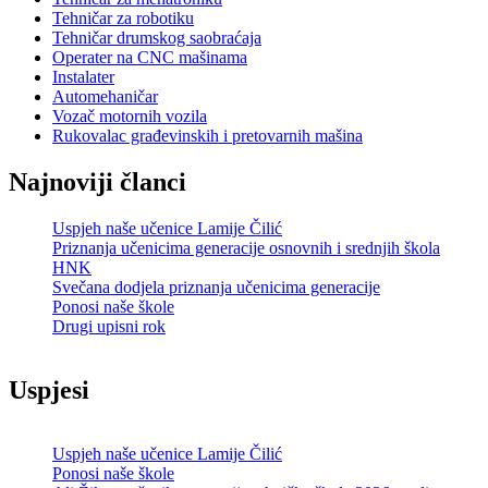
Tehničar za robotiku
Tehničar drumskog saobraćaja
Operater na CNC mašinama
Instalater
Automehaničar
Vozač motornih vozila
Rukovalac građevinskih i pretovarnih mašina
Najnoviji članci
Uspjeh naše učenice Lamije Čilić
Priznanja učenicima generacije osnovnih i srednjih škola
HNK
Svečana dodjela priznanja učenicima generacije
Ponosi naše škole
Drugi upisni rok
Uspjesi
Uspjeh naše učenice Lamije Čilić
Ponosi naše škole