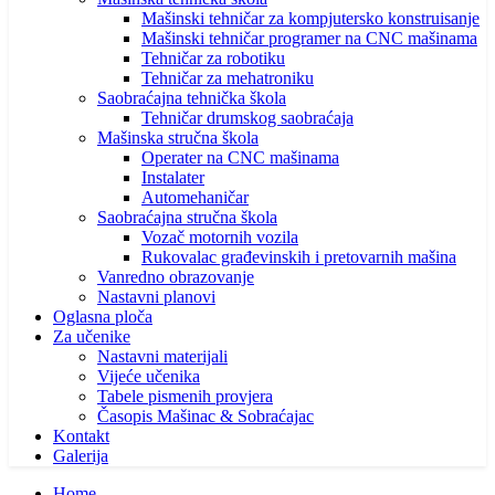
Mašinski tehničar za kompjutersko konstruisanje
Mašinski tehničar programer na CNC mašinama
Tehničar za robotiku
Tehničar za mehatroniku
Saobraćajna tehnička škola
Tehničar drumskog saobraćaja
Mašinska stručna škola
Operater na CNC mašinama
Instalater
Automehaničar
Saobraćajna stručna škola
Vozač motornih vozila
Rukovalac građevinskih i pretovarnih mašina
Vanredno obrazovanje
Nastavni planovi
Oglasna ploča
Za učenike
Nastavni materijali
Vijeće učenika
Tabele pismenih provjera
Časopis Mašinac & Sobraćajac
Kontakt
Galerija
Home