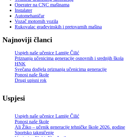
Operater na CNC mašinama
Instalater
Automehaničar
Vozač motornih vozila
Rukovalac građevinskih i pretovarnih mašina
Najnoviji članci
Uspjeh naše učenice Lamije Čilić
Priznanja učenicima generacije osnovnih i srednjih škola
HNK
Svečana dodjela priznanja učenicima generacije
Ponosi naše škole
Drugi upisni rok
Uspjesi
Uspjeh naše učenice Lamije Čilić
Ponosi naše škole
Ali Žiko – učenik generacije tehničke škole 2026. godine
Sportsko takmičenje