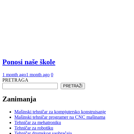
Ponosi naše škole
1 month ago
1 month ago
0
PRETRAGA
PRETRAŽI
Zanimanja
Mašinski tehničar za kompjutersko konstruisanje
Mašinski tehničar programer na CNC mašinama
Tehničar za mehatroniku
Tehničar za robotiku
Tehničar drumskog saobraćaja