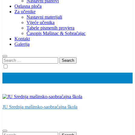
Nastavni planovi
Oglasna ploča
Za učenike
Nastavni materijali
Vijeće učenika
Tabele pismenih provjera
Časopis Mašinac & Sobraćajac
Kontakt
Galerija
Search
for:
JU Srednja mašinsko-saobraćajna škola
Search