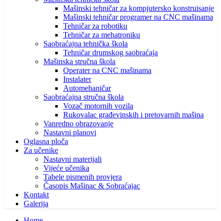
Mašinski tehničar za kompjutersko konstruisanje
Mašinski tehničar programer na CNC mašinama
Tehničar za robotiku
Tehničar za mehatroniku
Saobraćajna tehnička škola
Tehničar drumskog saobraćaja
Mašinska stručna škola
Operater na CNC mašinama
Instalater
Automehaničar
Saobraćajna stručna škola
Vozač motornih vozila
Rukovalac građevinskih i pretovarnih mašina
Vanredno obrazovanje
Nastavni planovi
Oglasna ploča
Za učenike
Nastavni materijali
Vijeće učenika
Tabele pismenih provjera
Časopis Mašinac & Sobraćajac
Kontakt
Galerija
Home