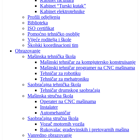
Kabinet računara
Kabinet “Turski kutak”
Kabinet elektrotehnike
Profili odjeljenja
Biblioteka
ISO certifikat
Pomoćno tehničko osoblje
Vijeće roditelja i škole
Školski koordinacioni tim
Obrazovanje
Mašinska tehnička škola
Mašinski tehničar za kompjutersko konstruisanje
Mašinski tehničar programer na CNC mašinama
Tehničar za robotiku
Tehničar za mehatroniku
Saobraćajna tehnička škola
Tehničar drumskog saobraćaja
Mašinska stručna škola
Operater na CNC mašinama
Instalater
Automehaničar
Saobraćajna stručna škola
Vozač motornih vozila
Rukovalac građevinskih i pretovarnih mašina
Vanredno obrazovanje