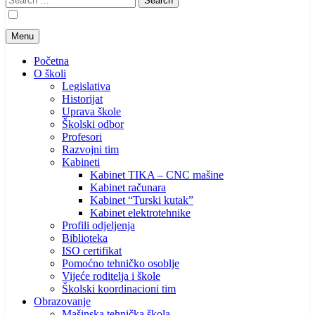
for:
Menu
Početna
O školi
Legislativa
Historijat
Uprava škole
Školski odbor
Profesori
Razvojni tim
Kabineti
Kabinet TIKA – CNC mašine
Kabinet računara
Kabinet “Turski kutak”
Kabinet elektrotehnike
Profili odjeljenja
Biblioteka
ISO certifikat
Pomoćno tehničko osoblje
Vijeće roditelja i škole
Školski koordinacioni tim
Obrazovanje
Mašinska tehnička škola