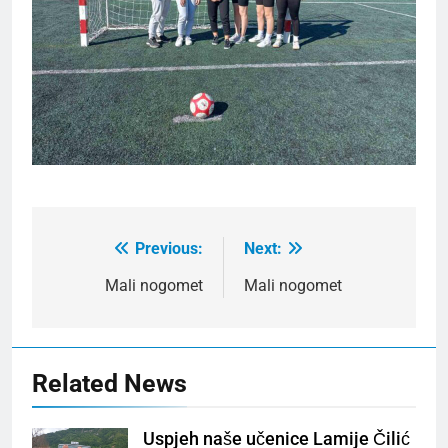
Previous:
Next:
Post
navigation
Mali nogomet
Mali nogomet
Related News
Uspjeh naše učenice Lamije Čilić