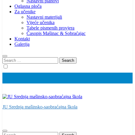
Nastavni planovi
Oglasna ploča
Za učenike
Nastavni materijali
Vijeće učenika
Tabele pismenih provjera
Časopis Mašinac & Sobraćajac
Kontakt
Galerija
Search
for:
JU Srednja mašinsko-saobraćajna škola
Search