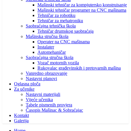
Mašinski tehničar za kompjutersko konstruisanje
Mašinski tehničar programer na CNC mašinama
Tehničar za robotiku
Tehničar za mehatroniku
Saobraćajna tehnička škola
Tehničar drumskog saobraćaja
Mašinska stručna škola
Operater na CNC mašinama
Instalater
Automehaničar
Saobraćajna stručna škola
Vozač motornih vozila
Rukovalac građevinskih i pretovarnih mašina
Vanredno obrazovanje
Nastavni planovi
Oglasna ploča
Za učenike
Nastavni materijali
Vijeće učenika
Tabele pismenih provjera
Časopis Mašinac & Sobraćajac
Kontakt
Galerija
Home