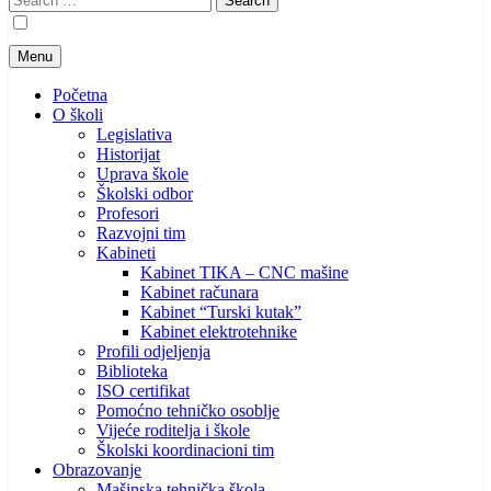
for:
Menu
Početna
O školi
Legislativa
Historijat
Uprava škole
Školski odbor
Profesori
Razvojni tim
Kabineti
Kabinet TIKA – CNC mašine
Kabinet računara
Kabinet “Turski kutak”
Kabinet elektrotehnike
Profili odjeljenja
Biblioteka
ISO certifikat
Pomoćno tehničko osoblje
Vijeće roditelja i škole
Školski koordinacioni tim
Obrazovanje
Mašinska tehnička škola