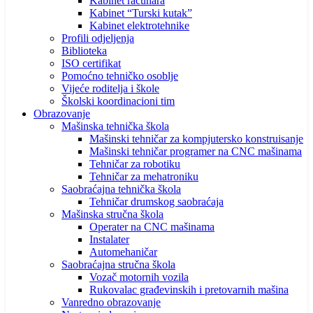
Kabinet računara
Kabinet “Turski kutak”
Kabinet elektrotehnike
Profili odjeljenja
Biblioteka
ISO certifikat
Pomoćno tehničko osoblje
Vijeće roditelja i škole
Školski koordinacioni tim
Obrazovanje
Mašinska tehnička škola
Mašinski tehničar za kompjutersko konstruisanje
Mašinski tehničar programer na CNC mašinama
Tehničar za robotiku
Tehničar za mehatroniku
Saobraćajna tehnička škola
Tehničar drumskog saobraćaja
Mašinska stručna škola
Operater na CNC mašinama
Instalater
Automehaničar
Saobraćajna stručna škola
Vozač motornih vozila
Rukovalac građevinskih i pretovarnih mašina
Vanredno obrazovanje