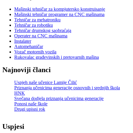
Mašinski tehničar za kompjutersko konstruisanje
Mašinski tehničar programer na CNC mašinama
Tehničar za mehatroniku
Tehničar za robotiku
Tehničar drumskog saobraćaja
Operater na CNC mašinama
Instalater
Automehaničar
Vozač motornih vozila
Rukovalac građevinskih i pretovarnih mašina
Najnoviji članci
Uspjeh naše učenice Lamije Čilić
Priznanja učenicima generacije osnovnih i srednjih škola
HNK
Svečana dodjela priznanja učenicima generacije
Ponosi naše škole
Drugi upisni rok
Uspjesi