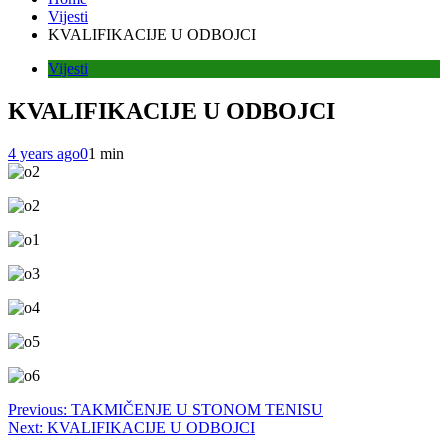
Vijesti
KVALIFIKACIJE U ODBOJCI
Vijesti
KVALIFIKACIJE U ODBOJCI
4 years ago
0
1 min
Post
Previous:
TAKMIČENJE U STONOM TENISU
Next:
KVALIFIKACIJE U ODBOJCI
navigation