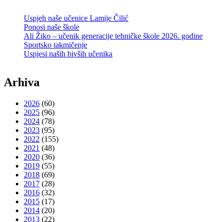
Uspjeh naše učenice Lamije Čilić
Ponosi naše škole
Ali Žiko – učenik generacije tehničke škole 2026. godine
Sportsko takmičenje
Uspjesi naših bivših učenika
Arhiva
2026
(60)
2025
(96)
2024
(78)
2023
(95)
2022
(155)
2021
(48)
2020
(36)
2019
(55)
2018
(69)
2017
(28)
2016
(32)
2015
(17)
2014
(20)
2013
(22)