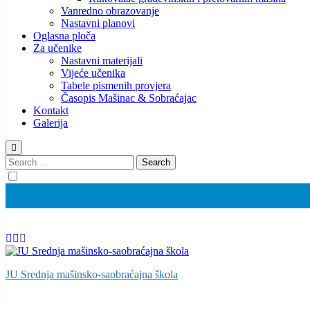
Vanredno obrazovanje
Nastavni planovi
Oglasna ploča
Za učenike
Nastavni materijali
Vijeće učenika
Tabele pismenih provjera
Časopis Mašinac & Sobraćajac
Kontakt
Galerija
Search
for:
JU Srednja mašinsko-saobraćajna škola