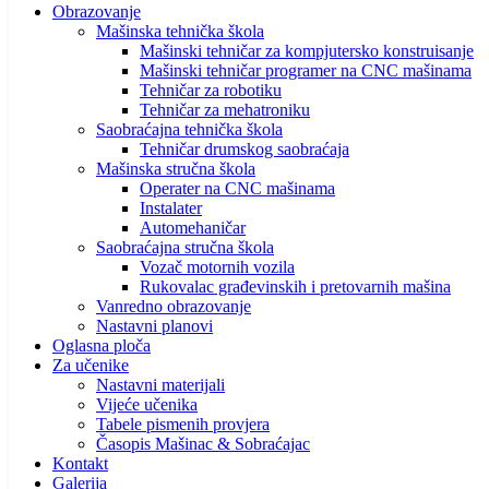
Obrazovanje
Mašinska tehnička škola
Mašinski tehničar za kompjutersko konstruisanje
Mašinski tehničar programer na CNC mašinama
Tehničar za robotiku
Tehničar za mehatroniku
Saobraćajna tehnička škola
Tehničar drumskog saobraćaja
Mašinska stručna škola
Operater na CNC mašinama
Instalater
Automehaničar
Saobraćajna stručna škola
Vozač motornih vozila
Rukovalac građevinskih i pretovarnih mašina
Vanredno obrazovanje
Nastavni planovi
Oglasna ploča
Za učenike
Nastavni materijali
Vijeće učenika
Tabele pismenih provjera
Časopis Mašinac & Sobraćajac
Kontakt
Galerija