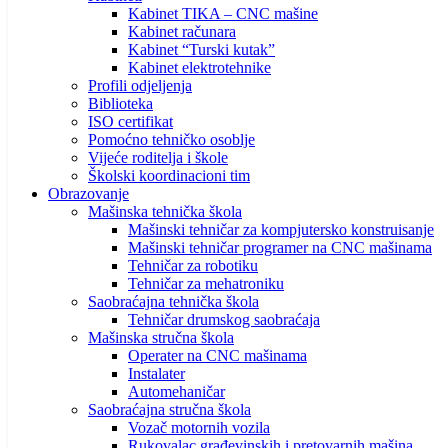
Kabinet TIKA – CNC mašine
Kabinet računara
Kabinet “Turski kutak”
Kabinet elektrotehnike
Profili odjeljenja
Biblioteka
ISO certifikat
Pomoćno tehničko osoblje
Vijeće roditelja i škole
Školski koordinacioni tim
Obrazovanje
Mašinska tehnička škola
Mašinski tehničar za kompjutersko konstruisanje
Mašinski tehničar programer na CNC mašinama
Tehničar za robotiku
Tehničar za mehatroniku
Saobraćajna tehnička škola
Tehničar drumskog saobraćaja
Mašinska stručna škola
Operater na CNC mašinama
Instalater
Automehaničar
Saobraćajna stručna škola
Vozač motornih vozila
Rukovalac građevinskih i pretovarnih mašina