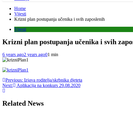
Home
Vijesti
Krizni plan postupanja učenika i svih zaposlenih
Vijesti
Krizni plan postupanja učenika i svih zapo
6 years ago
2 years ago
0
1 min
Post
Previous:
Izjava roditelja/skrbnika djeteta
Next:
Aplikacija na konkurs 29.08.2020
navigation
Related News