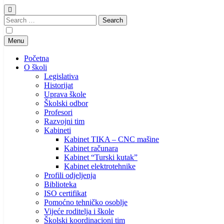
Search
for:
Menu
Početna
O školi
Legislativa
Historijat
Uprava škole
Školski odbor
Profesori
Razvojni tim
Kabineti
Kabinet TIKA – CNC mašine
Kabinet računara
Kabinet “Turski kutak”
Kabinet elektrotehnike
Profili odjeljenja
Biblioteka
ISO certifikat
Pomoćno tehničko osoblje
Vijeće roditelja i škole
Školski koordinacioni tim