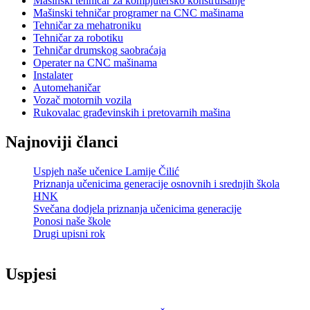
Mašinski tehničar za kompjutersko konstruisanje
Mašinski tehničar programer na CNC mašinama
Tehničar za mehatroniku
Tehničar za robotiku
Tehničar drumskog saobraćaja
Operater na CNC mašinama
Instalater
Automehaničar
Vozač motornih vozila
Rukovalac građevinskih i pretovarnih mašina
Najnoviji članci
Uspjeh naše učenice Lamije Čilić
Priznanja učenicima generacije osnovnih i srednjih škola
HNK
Svečana dodjela priznanja učenicima generacije
Ponosi naše škole
Drugi upisni rok
Uspjesi