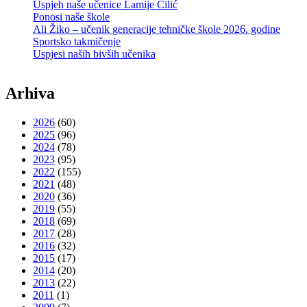
Uspjeh naše učenice Lamije Čilić
Ponosi naše škole
Ali Žiko – učenik generacije tehničke škole 2026. godine
Sportsko takmičenje
Uspjesi naših bivših učenika
Arhiva
2026
(60)
2025
(96)
2024
(78)
2023
(95)
2022
(155)
2021
(48)
2020
(36)
2019
(55)
2018
(69)
2017
(28)
2016
(32)
2015
(17)
2014
(20)
2013
(22)
2011
(1)