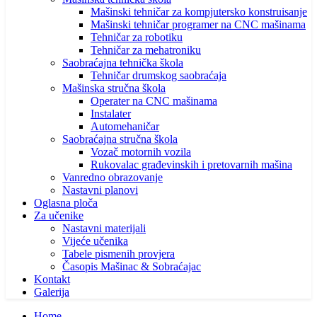
Mašinski tehničar za kompjutersko konstruisanje
Mašinski tehničar programer na CNC mašinama
Tehničar za robotiku
Tehničar za mehatroniku
Saobraćajna tehnička škola
Tehničar drumskog saobraćaja
Mašinska stručna škola
Operater na CNC mašinama
Instalater
Automehaničar
Saobraćajna stručna škola
Vozač motornih vozila
Rukovalac građevinskih i pretovarnih mašina
Vanredno obrazovanje
Nastavni planovi
Oglasna ploča
Za učenike
Nastavni materijali
Vijeće učenika
Tabele pismenih provjera
Časopis Mašinac & Sobraćajac
Kontakt
Galerija
Home