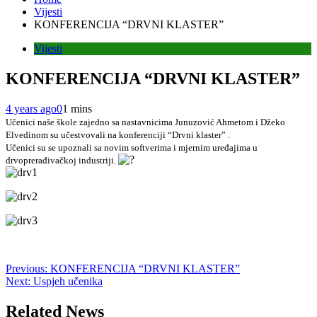
Vijesti
KONFERENCIJA “DRVNI KLASTER”
Vijesti
KONFERENCIJA “DRVNI KLASTER”
4 years ago
0
1 mins
Učenici naše škole zajedno sa nastavnicima Junuzović Ahmetom i Džeko
Elvedinom su učestvovali na konferenciji “Drvni klaster” .
Učenici su se upoznali sa novim softverima i mjernim uređajima u
drvoprerađivačkoj industriji.
Post
Previous:
KONFERENCIJA “DRVNI KLASTER”
Next:
Uspjeh učenika
navigation
Related News