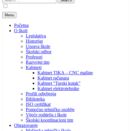
for:
Menu
Početna
O školi
Legislativa
Historijat
Uprava škole
Školski odbor
Profesori
Razvojni tim
Kabineti
Kabinet TIKA – CNC mašine
Kabinet računara
Kabinet “Turski kutak”
Kabinet elektrotehnike
Profili odjeljenja
Biblioteka
ISO certifikat
Pomoćno tehničko osoblje
Vijeće roditelja i škole
Školski koordinacioni tim
Obrazovanje
Mašinska tehnička škola