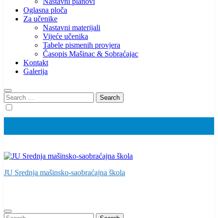
Nastavni planovi
Oglasna ploča
Za učenike
Nastavni materijali
Vijeće učenika
Tabele pismenih provjera
Časopis Mašinac & Sobraćajac
Kontakt
Galerija
Search
for:
JU Srednja mašinsko-saobraćajna škola
Search