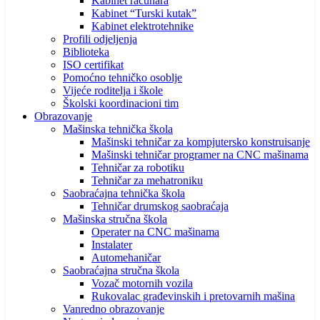
Kabinet računara
Kabinet “Turski kutak”
Kabinet elektrotehnike
Profili odjeljenja
Biblioteka
ISO certifikat
Pomoćno tehničko osoblje
Vijeće roditelja i škole
Školski koordinacioni tim
Obrazovanje
Mašinska tehnička škola
Mašinski tehničar za kompjutersko konstruisanje
Mašinski tehničar programer na CNC mašinama
Tehničar za robotiku
Tehničar za mehatroniku
Saobraćajna tehnička škola
Tehničar drumskog saobraćaja
Mašinska stručna škola
Operater na CNC mašinama
Instalater
Automehaničar
Saobraćajna stručna škola
Vozač motornih vozila
Rukovalac građevinskih i pretovarnih mašina
Vanredno obrazovanje