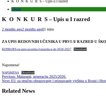
K O N K U R S – Upis u I razred
Vijesti
K O N K U R S – Upis u I razred
2 months ago
2 months ago
0
1 mins
ZA UPIS REDOVNIH UČENIKA U PRVI /I/ RAZRED
U ŠKO
KONKURS-za-upis-ucenika-I-razreda-u-sk-2026-2027
Download
Napomena!
NAPOMENA
Download
Post
Previous:
Maturanti, generacija 2025/2026.
Next:
EU za stručno obrazovanje i priznavanje vještina u Bosni i Her
navigation
Related News