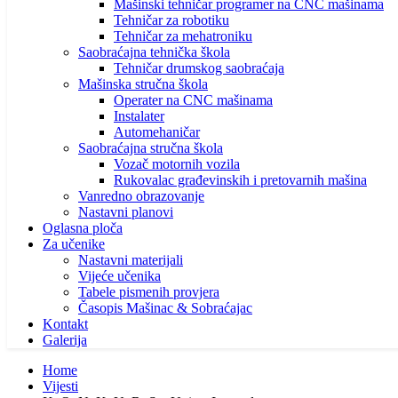
Mašinski tehničar programer na CNC mašinama
Tehničar za robotiku
Tehničar za mehatroniku
Saobraćajna tehnička škola
Tehničar drumskog saobraćaja
Mašinska stručna škola
Operater na CNC mašinama
Instalater
Automehaničar
Saobraćajna stručna škola
Vozač motornih vozila
Rukovalac građevinskih i pretovarnih mašina
Vanredno obrazovanje
Nastavni planovi
Oglasna ploča
Za učenike
Nastavni materijali
Vijeće učenika
Tabele pismenih provjera
Časopis Mašinac & Sobraćajac
Kontakt
Galerija
Home
Vijesti