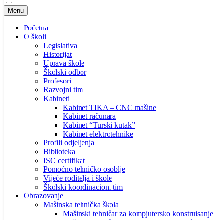
Menu
Početna
O školi
Legislativa
Historijat
Uprava škole
Školski odbor
Profesori
Razvojni tim
Kabineti
Kabinet TIKA – CNC mašine
Kabinet računara
Kabinet “Turski kutak”
Kabinet elektrotehnike
Profili odjeljenja
Biblioteka
ISO certifikat
Pomoćno tehničko osoblje
Vijeće roditelja i škole
Školski koordinacioni tim
Obrazovanje
Mašinska tehnička škola
Mašinski tehničar za kompjutersko konstruisanje