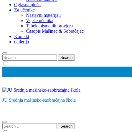
Oglasna ploča
Za učenike
Nastavni materijali
Vijeće učenika
Tabele pismenih provjera
Časopis Mašinac & Sobraćajac
Kontakt
Galerija
Search
for:
JU Srednja mašinsko-saobraćajna škola
Search
for: