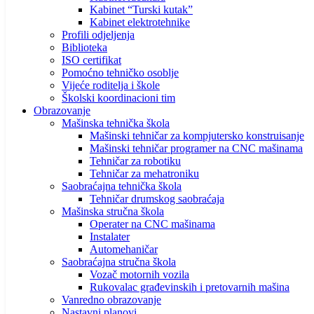
Kabinet “Turski kutak”
Kabinet elektrotehnike
Profili odjeljenja
Biblioteka
ISO certifikat
Pomoćno tehničko osoblje
Vijeće roditelja i škole
Školski koordinacioni tim
Obrazovanje
Mašinska tehnička škola
Mašinski tehničar za kompjutersko konstruisanje
Mašinski tehničar programer na CNC mašinama
Tehničar za robotiku
Tehničar za mehatroniku
Saobraćajna tehnička škola
Tehničar drumskog saobraćaja
Mašinska stručna škola
Operater na CNC mašinama
Instalater
Automehaničar
Saobraćajna stručna škola
Vozač motornih vozila
Rukovalac građevinskih i pretovarnih mašina
Vanredno obrazovanje
Nastavni planovi