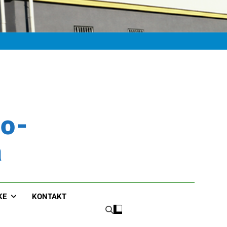
ko-
a
KE
KONTAKT