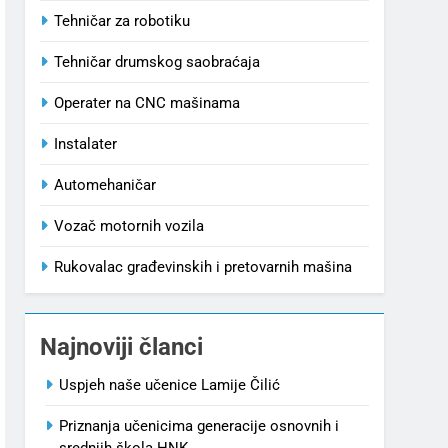
Tehničar za robotiku
Tehničar drumskog saobraćaja
Operater na CNC mašinama
Instalater
Automehaničar
Vozač motornih vozila
Rukovalac građevinskih i pretovarnih mašina
Najnoviji članci
Uspjeh naše učenice Lamije Čilić
Priznanja učenicima generacije osnovnih i
srednjih škola HNK