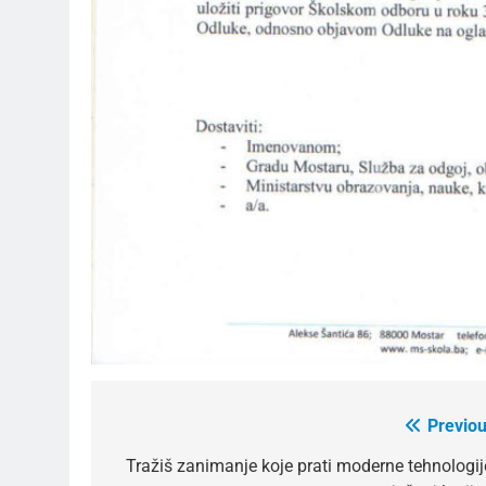
Previou
Post
navigation
Tražiš zanimanje koje prati moderne tehnologije