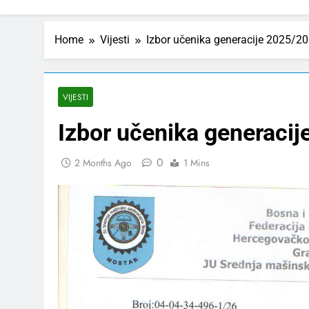
Home
Vijesti
Izbor učenika generacije 2025/20
VIJESTI
Izbor učenika generaci
0
2 Months Ago
1 Mins