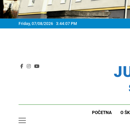
Friday, 07/08/2026
3:44:09 PM
JU
POČETNA
O ŠK