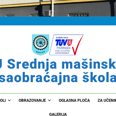
 Srednja mašins
saobraćajna škol
OLI
OBRAZOVANJE
OGLASNA PLOČA
ZA UČENI
GALERIJA