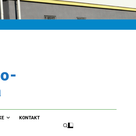
ko-
a
KE
KONTAKT