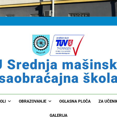
 Srednja mašins
saobraćajna škol
OLI
OBRAZOVANJE
OGLASNA PLOČA
ZA UČENI
GALERIJA