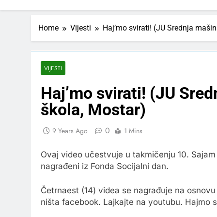
Home
Vijesti
Haj’mo svirati! (JU Srednja maši
VIJESTI
Haj’mo svirati! (JU Sre
škola, Mostar)
0
9 Years Ago
1 Mins
Ovaj video učestvuje u takmičenju 10. Sajam k
nagrađeni iz Fonda Socijalni dan.
Četrnaest (14) videa se nagrađuje na osnovu b
ništa facebook. Lajkajte na youtubu. Hajmo s