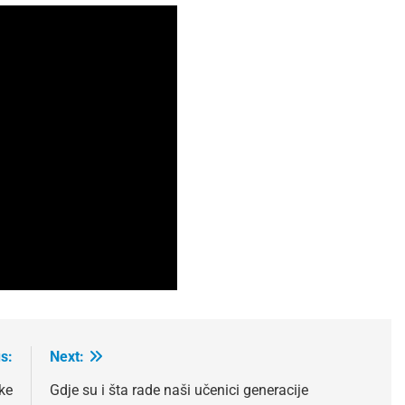
s:
Next:
ke
Gdje su i šta rade naši učenici generacije