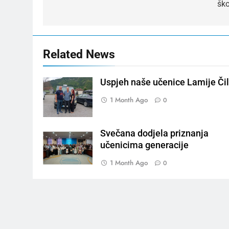
ško
Related News
Uspjeh naše učenice Lamije Čil
1 Month Ago
0
Svečana dodjela priznanja
učenicima generacije
1 Month Ago
0