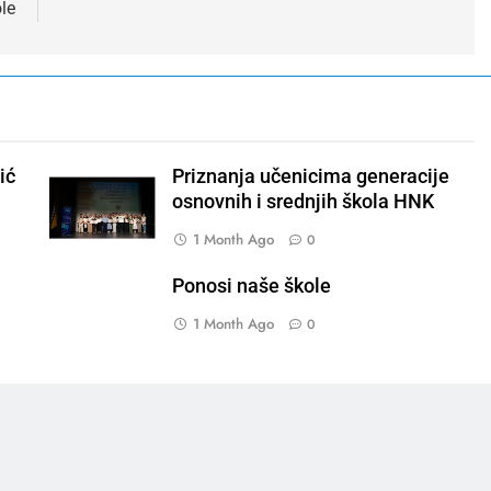
le
ić
Priznanja učenicima generacije
osnovnih i srednjih škola HNK
1 Month Ago
0
Ponosi naše škole
1 Month Ago
0