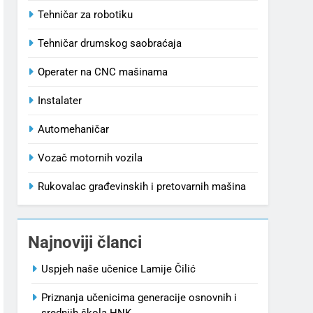
Tehničar za robotiku
Tehničar drumskog saobraćaja
Operater na CNC mašinama
Instalater
Automehaničar
Vozač motornih vozila
Rukovalac građevinskih i pretovarnih mašina
Najnoviji članci
Uspjeh naše učenice Lamije Čilić
Priznanja učenicima generacije osnovnih i
srednjih škola HNK