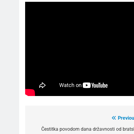
Previou
Post
navigation
Čestitka povodom dana državnosti od brats