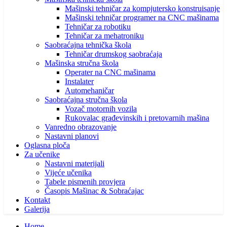
Mašinski tehničar za kompjutersko konstruisanje
Mašinski tehničar programer na CNC mašinama
Tehničar za robotiku
Tehničar za mehatroniku
Saobraćajna tehnička škola
Tehničar drumskog saobraćaja
Mašinska stručna škola
Operater na CNC mašinama
Instalater
Automehaničar
Saobraćajna stručna škola
Vozač motornih vozila
Rukovalac građevinskih i pretovarnih mašina
Vanredno obrazovanje
Nastavni planovi
Oglasna ploča
Za učenike
Nastavni materijali
Vijeće učenika
Tabele pismenih provjera
Časopis Mašinac & Sobraćajac
Kontakt
Galerija
Home