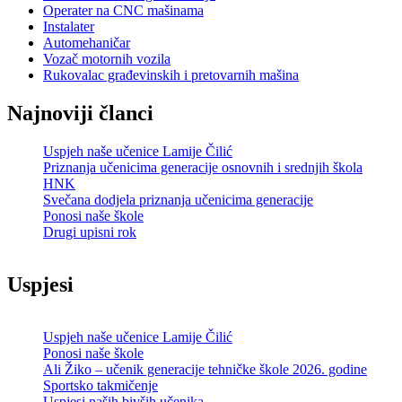
Operater na CNC mašinama
Instalater
Automehaničar
Vozač motornih vozila
Rukovalac građevinskih i pretovarnih mašina
Najnoviji članci
Uspjeh naše učenice Lamije Čilić
Priznanja učenicima generacije osnovnih i srednjih škola
HNK
Svečana dodjela priznanja učenicima generacije
Ponosi naše škole
Drugi upisni rok
Uspjesi
Uspjeh naše učenice Lamije Čilić
Ponosi naše škole
Ali Žiko – učenik generacije tehničke škole 2026. godine
Sportsko takmičenje
Uspjesi naših bivših učenika