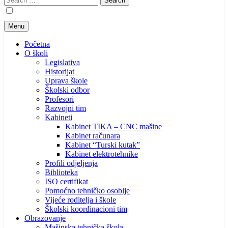
for:
Menu
Početna
O školi
Legislativa
Historijat
Uprava škole
Školski odbor
Profesori
Razvojni tim
Kabineti
Kabinet TIKA – CNC mašine
Kabinet računara
Kabinet “Turski kutak”
Kabinet elektrotehnike
Profili odjeljenja
Biblioteka
ISO certifikat
Pomoćno tehničko osoblje
Vijeće roditelja i škole
Školski koordinacioni tim
Obrazovanje
Mašinska tehnička škola