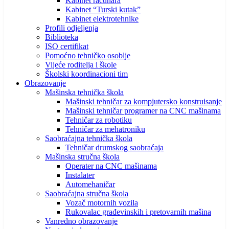
Kabinet računara
Kabinet “Turski kutak”
Kabinet elektrotehnike
Profili odjeljenja
Biblioteka
ISO certifikat
Pomoćno tehničko osoblje
Vijeće roditelja i škole
Školski koordinacioni tim
Obrazovanje
Mašinska tehnička škola
Mašinski tehničar za kompjutersko konstruisanje
Mašinski tehničar programer na CNC mašinama
Tehničar za robotiku
Tehničar za mehatroniku
Saobraćajna tehnička škola
Tehničar drumskog saobraćaja
Mašinska stručna škola
Operater na CNC mašinama
Instalater
Automehaničar
Saobraćajna stručna škola
Vozač motornih vozila
Rukovalac građevinskih i pretovarnih mašina
Vanredno obrazovanje