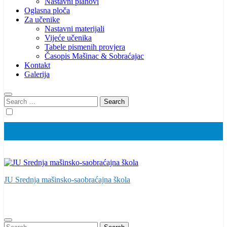
Nastavni planovi
Oglasna ploča
Za učenike
Nastavni materijali
Vijeće učenika
Tabele pismenih provjera
Časopis Mašinac & Sobraćajac
Kontakt
Galerija
Search
for:
JU Srednja mašinsko-saobraćajna škola
Search