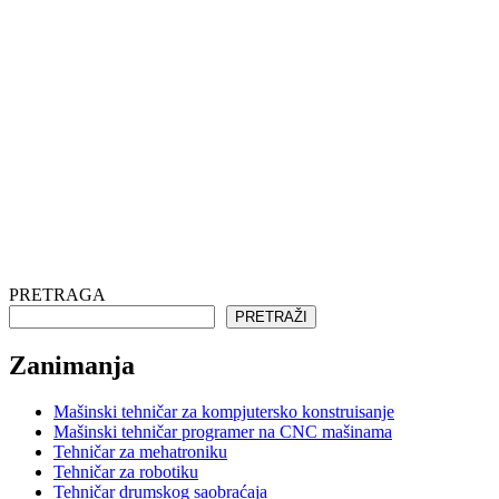
PRETRAGA
PRETRAŽI
Zanimanja
Mašinski tehničar za kompjutersko konstruisanje
Mašinski tehničar programer na CNC mašinama
Tehničar za mehatroniku
Tehničar za robotiku
Tehničar drumskog saobraćaja