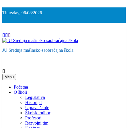
Skip
to
Thursday, 06/08/2026
content
JU Srednja mašinsko-saobraćajna škola
Menu
Početna
O školi
Legislativa
Historijat
Uprava škole
Školski odbor
Profesori
Razvojni tim