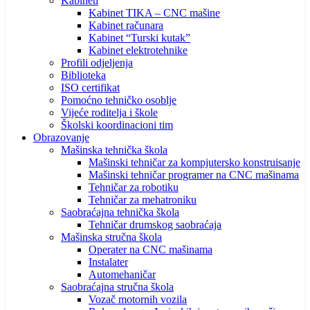
Kabineti
Kabinet TIKA – CNC mašine
Kabinet računara
Kabinet “Turski kutak”
Kabinet elektrotehnike
Profili odjeljenja
Biblioteka
ISO certifikat
Pomoćno tehničko osoblje
Vijeće roditelja i škole
Školski koordinacioni tim
Obrazovanje
Mašinska tehnička škola
Mašinski tehničar za kompjutersko konstruisanje
Mašinski tehničar programer na CNC mašinama
Tehničar za robotiku
Tehničar za mehatroniku
Saobraćajna tehnička škola
Tehničar drumskog saobraćaja
Mašinska stručna škola
Operater na CNC mašinama
Instalater
Automehaničar
Saobraćajna stručna škola
Vozač motornih vozila