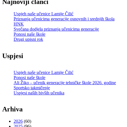
Najnoviji članci
Uspjeh naše učenice Lamije Čilić
Priznanja učenicima generacije osnovnih i srednjih škola
HNK
Svečana dodjela priznanja učenicima generacije
Ponosi naše škole
Drugi upisni rok
Uspjesi
Uspjeh naše učenice Lamije Čilić
Ponosi naše škole
Ali Žiko – učenik generacije tehničke škole 2026. godine
Sportsko takmičenje
Uspjesi naših bivših učenika
Arhiva
2026
(60)
2025
(96)