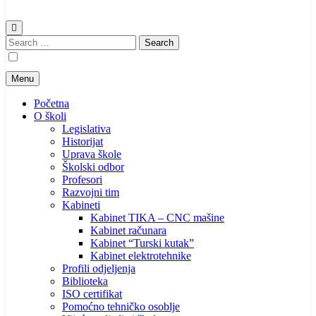
Search
for:
Menu
Početna
O školi
Legislativa
Historijat
Uprava škole
Školski odbor
Profesori
Razvojni tim
Kabineti
Kabinet TIKA – CNC mašine
Kabinet računara
Kabinet “Turski kutak”
Kabinet elektrotehnike
Profili odjeljenja
Biblioteka
ISO certifikat
Pomoćno tehničko osoblje