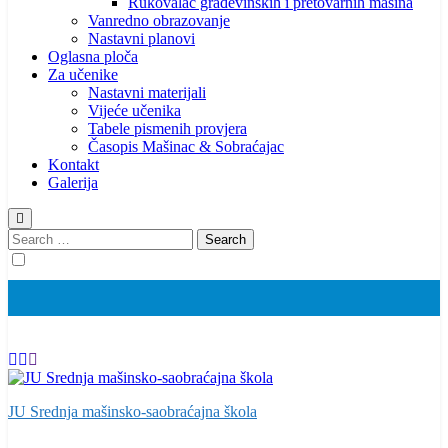
Rukovalac građevinskih i pretovarnih mašina
Vanredno obrazovanje
Nastavni planovi
Oglasna ploča
Za učenike
Nastavni materijali
Vijeće učenika
Tabele pismenih provjera
Časopis Mašinac & Sobraćajac
Kontakt
Galerija
Search
for:
JU Srednja mašinsko-saobraćajna škola