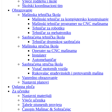
Vijeće roditelja i škole
Školski koordinacioni tim
Obrazovanje
Mašinska tehnička škola
Mašinski tehničar za kompjutersko konstruisanje
Mašinski tehničar programer na CNC mašinama
Tehničar za robotiku
Tehničar za mehatroniku
Saobraćajna tehnička škola
Tehničar drumskog saobraćaja
Mašinska stručna škola
Operater na CNC mašinama
Instalater
Automehaničar
Saobraćajna stručna škola
Vozač motornih vozila
Rukovalac građevinskih i pretovarnih mašina
Vanredno obrazovanje
Nastavni planovi
Oglasna ploča
Za učenike
Nastavni materijali
Vijeće učenika
Tabele pismenih provjera
Časopis Mašinac & Sobraćajac