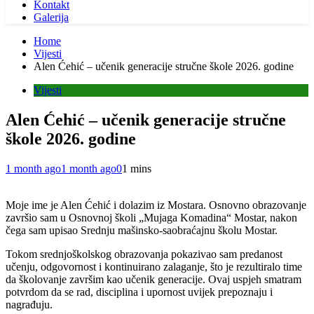
Kontakt
Galerija
Home
Vijesti
Alen Ćehić – učenik generacije stručne škole 2026. godine
Vijesti
Alen Ćehić – učenik generacije stručne
škole 2026. godine
1 month ago
1 month ago
0
1 mins
Moje ime je Alen Ćehić i dolazim iz Mostara. Osnovno obrazovanje
završio sam u Osnovnoj školi „Mujaga Komadina“ Mostar, nakon
čega sam upisao Srednju mašinsko-saobraćajnu školu Mostar.
Tokom srednjoškolskog obrazovanja pokazivao sam predanost
učenju, odgovornost i kontinuirano zalaganje, što je rezultiralo time
da školovanje završim kao učenik generacije. Ovaj uspjeh smatram
potvrdom da se rad, disciplina i upornost uvijek prepoznaju i
nagrađuju.