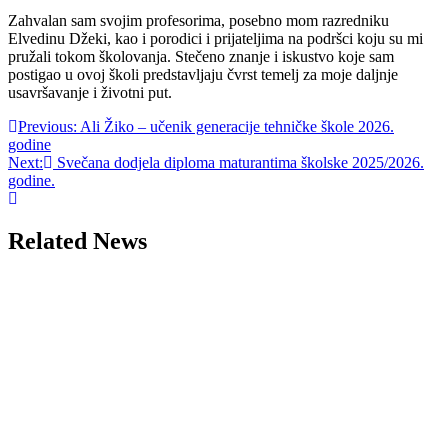
Zahvalan sam svojim profesorima, posebno mom razredniku
Elvedinu Džeki, kao i porodici i prijateljima na podršci koju su mi
pružali tokom školovanja. Stečeno znanje i iskustvo koje sam
postigao u ovoj školi predstavljaju čvrst temelj za moje daljnje
usavršavanje i životni put.
Post
Previous:
Ali Žiko – učenik generacije tehničke škole 2026.
godine
navigation
Next:
Svečana dodjela diploma maturantima školske 2025/2026.
godine.
Related News