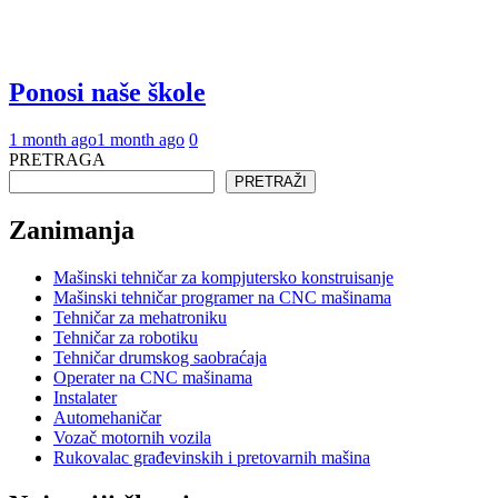
Ponosi naše škole
1 month ago
1 month ago
0
PRETRAGA
PRETRAŽI
Zanimanja
Mašinski tehničar za kompjutersko konstruisanje
Mašinski tehničar programer na CNC mašinama
Tehničar za mehatroniku
Tehničar za robotiku
Tehničar drumskog saobraćaja
Operater na CNC mašinama
Instalater
Automehaničar
Vozač motornih vozila
Rukovalac građevinskih i pretovarnih mašina