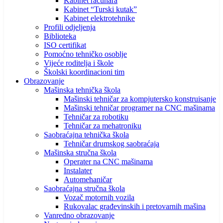
Kabinet računara
Kabinet “Turski kutak”
Kabinet elektrotehnike
Profili odjeljenja
Biblioteka
ISO certifikat
Pomoćno tehničko osoblje
Vijeće roditelja i škole
Školski koordinacioni tim
Obrazovanje
Mašinska tehnička škola
Mašinski tehničar za kompjutersko konstruisanje
Mašinski tehničar programer na CNC mašinama
Tehničar za robotiku
Tehničar za mehatroniku
Saobraćajna tehnička škola
Tehničar drumskog saobraćaja
Mašinska stručna škola
Operater na CNC mašinama
Instalater
Automehaničar
Saobraćajna stručna škola
Vozač motornih vozila
Rukovalac građevinskih i pretovarnih mašina
Vanredno obrazovanje