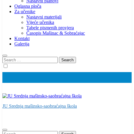
Nastavni planovi
Oglasna ploča
Za učenike
Nastavni materijali
Vijeće učenika
Tabele pismenih provjera
Časopis Mašinac & Sobraćajac
Kontakt
Galerija
Search
for:
JU Srednja mašinsko-saobraćajna škola
Search