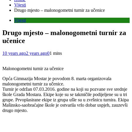
Vijesti
Drugo mjesto – malonogometni turnir za učenice
Vijesti
Drugo mjesto – malonogometni turnir za
učenice
10 years ago
2 years ago
0
1 mins
Malonogometni turnir za učenice
Opća Gimnazija Mostar je povodom 8. marta organizovala
malonogometni turnir za učenice.
Turnir je održan 07.03.2016. godine na koji su pozvane sve srednje
škole Grada Mostara. Ekipe koje su se takmičile podijeljene su u tri
grupe. Prvoplasirane ekipe iz grupa ušle su u zvršnicu turnira. Ekipa
Mašinsko-saobraćajne škole je ostvarila vrlo dobar uspjeh, zauzevši
drugo mjesto.