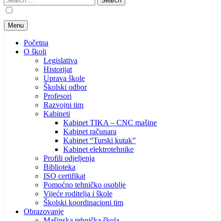
for:
Menu
Početna
O školi
Legislativa
Historijat
Uprava škole
Školski odbor
Profesori
Razvojni tim
Kabineti
Kabinet TIKA – CNC mašine
Kabinet računara
Kabinet “Turski kutak”
Kabinet elektrotehnike
Profili odjeljenja
Biblioteka
ISO certifikat
Pomoćno tehničko osoblje
Vijeće roditelja i škole
Školski koordinacioni tim
Obrazovanje
Mašinska tehnička škola