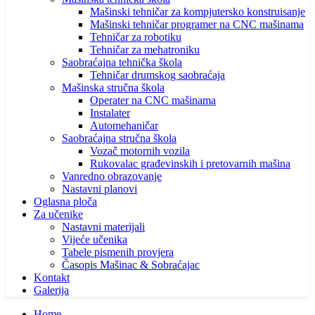
Mašinski tehničar za kompjutersko konstruisanje
Mašinski tehničar programer na CNC mašinama
Tehničar za robotiku
Tehničar za mehatroniku
Saobraćajna tehnička škola
Tehničar drumskog saobraćaja
Mašinska stručna škola
Operater na CNC mašinama
Instalater
Automehaničar
Saobraćajna stručna škola
Vozač motornih vozila
Rukovalac građevinskih i pretovarnih mašina
Vanredno obrazovanje
Nastavni planovi
Oglasna ploča
Za učenike
Nastavni materijali
Vijeće učenika
Tabele pismenih provjera
Časopis Mašinac & Sobraćajac
Kontakt
Galerija
Home