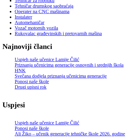
Tehničar za robotiku
Tehničar drumskog saobraćaja
Operater na CNC mašinama
Instalater
Automehaničar
Vozač motornih vozila
Rukovalac građevinskih i pretovarnih mašina
Najnoviji članci
Uspjeh naše učenice Lamije Čilić
Priznanja učenicima generacije osnovnih i srednjih škola
HNK
Svečana dodjela priznanja učenicima generacije
Ponosi naše škole
Drugi upisni rok
Uspjesi
Uspjeh naše učenice Lamije Čilić
Ponosi naše škole
Ali Žiko – učenik generacije tehničke škole 2026. godine