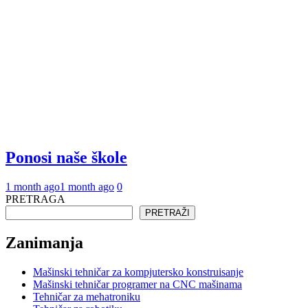
Ponosi naše škole
1 month ago
1 month ago
0
PRETRAGA
PRETRAŽI
Zanimanja
Mašinski tehničar za kompjutersko konstruisanje
Mašinski tehničar programer na CNC mašinama
Tehničar za mehatroniku