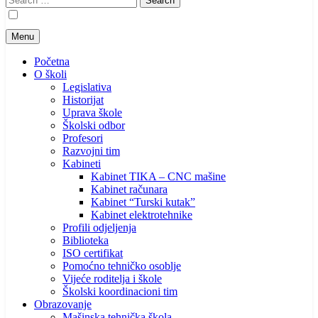
for:
Menu
Početna
O školi
Legislativa
Historijat
Uprava škole
Školski odbor
Profesori
Razvojni tim
Kabineti
Kabinet TIKA – CNC mašine
Kabinet računara
Kabinet “Turski kutak”
Kabinet elektrotehnike
Profili odjeljenja
Biblioteka
ISO certifikat
Pomoćno tehničko osoblje
Vijeće roditelja i škole
Školski koordinacioni tim
Obrazovanje
Mašinska tehnička škola