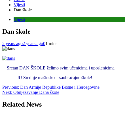
Vijesti
Dan škole
Vijesti
Dan škole
2 years ago
2 years ago
0
1 mins
Sretan DAN ŠKOLE želimo svim učenicima i uposlenicima
JU Srednje mašinsko – saobraćajne škole!
Post
Previous:
Dan Armije Republike Bosne i Hercegovine
Next:
Obilježavanje Dana škole
navigation
Related News