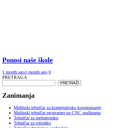
Ponosi naše škole
1 month ago
1 month ago
0
PRETRAGA
PRETRAŽI
Zanimanja
Mašinski tehničar za kompjutersko konstruisanje
Mašinski tehničar programer na CNC mašinama
Tehničar za mehatroniku
Tehničar za robotiku