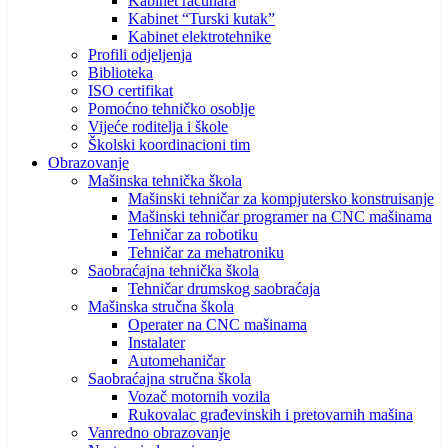
Kabinet računara
Kabinet “Turski kutak”
Kabinet elektrotehnike
Profili odjeljenja
Biblioteka
ISO certifikat
Pomoćno tehničko osoblje
Vijeće roditelja i škole
Školski koordinacioni tim
Obrazovanje
Mašinska tehnička škola
Mašinski tehničar za kompjutersko konstruisanje
Mašinski tehničar programer na CNC mašinama
Tehničar za robotiku
Tehničar za mehatroniku
Saobraćajna tehnička škola
Tehničar drumskog saobraćaja
Mašinska stručna škola
Operater na CNC mašinama
Instalater
Automehaničar
Saobraćajna stručna škola
Vozač motornih vozila
Rukovalac građevinskih i pretovarnih mašina
Vanredno obrazovanje