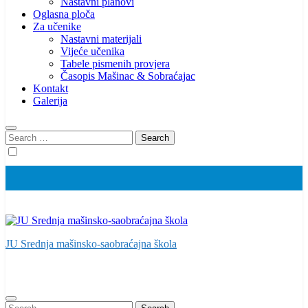
Nastavni planovi
Oglasna ploča
Za učenike
Nastavni materijali
Vijeće učenika
Tabele pismenih provjera
Časopis Mašinac & Sobraćajac
Kontakt
Galerija
Search
for:
JU Srednja mašinsko-saobraćajna škola
Search