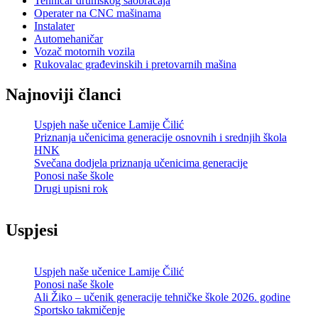
Tehničar drumskog saobraćaja
Operater na CNC mašinama
Instalater
Automehaničar
Vozač motornih vozila
Rukovalac građevinskih i pretovarnih mašina
Najnoviji članci
Uspjeh naše učenice Lamije Čilić
Priznanja učenicima generacije osnovnih i srednjih škola
HNK
Svečana dodjela priznanja učenicima generacije
Ponosi naše škole
Drugi upisni rok
Uspjesi
Uspjeh naše učenice Lamije Čilić
Ponosi naše škole
Ali Žiko – učenik generacije tehničke škole 2026. godine
Sportsko takmičenje