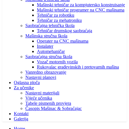
Mašinski tehničar za kompjutersko konstruisanje
Mašinski tehničar programer na CNC mašinama
Tehničar za robotiku
Tehničar za mehatroniku
Saobraćajna tehnička škola
Tehničar drumskog saobraćaja
Mašinska stručna škola
Operater na CNC mašinama
Instalater
Automehaničar
Saobraćajna stručna škola
Vozač motornih vozila
Rukovalac građevinskih i pretovarnih mašina
Vanredno obrazovanje
Nastavni planovi
Oglasna ploča
Za učenike
Nastavni materijali
Vijeće učenika
Tabele pismenih provjera
Časopis Mašinac & Sobraćajac
Kontakt
Galerija
Home