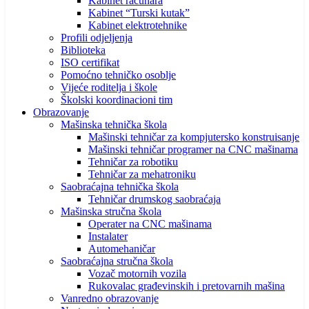
Kabinet računara
Kabinet “Turski kutak”
Kabinet elektrotehnike
Profili odjeljenja
Biblioteka
ISO certifikat
Pomoćno tehničko osoblje
Vijeće roditelja i škole
Školski koordinacioni tim
Obrazovanje
Mašinska tehnička škola
Mašinski tehničar za kompjutersko konstruisanje
Mašinski tehničar programer na CNC mašinama
Tehničar za robotiku
Tehničar za mehatroniku
Saobraćajna tehnička škola
Tehničar drumskog saobraćaja
Mašinska stručna škola
Operater na CNC mašinama
Instalater
Automehaničar
Saobraćajna stručna škola
Vozač motornih vozila
Rukovalac građevinskih i pretovarnih mašina
Vanredno obrazovanje