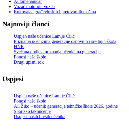
Automehaničar
Vozač motornih vozila
Rukovalac građevinskih i pretovarnih mašina
Najnoviji članci
Uspjeh naše učenice Lamije Čilić
Priznanja učenicima generacije osnovnih i srednjih škola
HNK
Svečana dodjela priznanja učenicima generacije
Ponosi naše škole
Drugi upisni rok
Uspjesi
Uspjeh naše učenice Lamije Čilić
Ponosi naše škole
Ali Žiko – učenik generacije tehničke škole 2026. godine
Sportsko takmičenje
Uspjesi naših bivših učenika