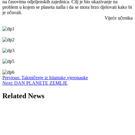
na časovima odjeljenskih zajednica. Cilj je bio ukazivanje na
problem u kojem se planeta našla i da se mora brzo djelovati kako bi
je očuvali.
Vijeće učenika
Post
Previous:
Takmičenje iz Islamske vjeronauke
Next:
DAN PLANETE ZEMLJE
navigation
Related News