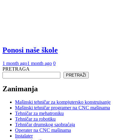
Ponosi naše škole
1 month ago
1 month ago
0
PRETRAGA
PRETRAŽI
Zanimanja
Mašinski tehničar za kompjutersko konstruisanje
Mašinski tehničar programer na CNC mašinama
Tehničar za mehatroniku
Tehničar za robotiku
Tehničar drumskog saobraćaja
Operater na CNC mašinama
Instalater