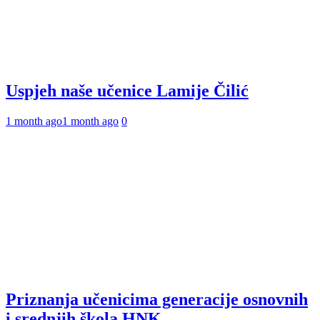
Uspjeh naše učenice Lamije Čilić
1 month ago
1 month ago
0
Priznanja učenicima generacije osnovnih
i srednjih škola HNK