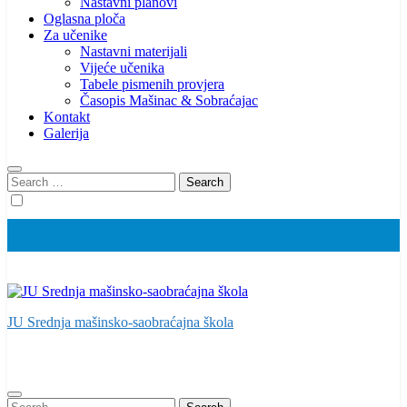
Nastavni planovi
Oglasna ploča
Za učenike
Nastavni materijali
Vijeće učenika
Tabele pismenih provjera
Časopis Mašinac & Sobraćajac
Kontakt
Galerija
Search
for:
JU Srednja mašinsko-saobraćajna škola
Search