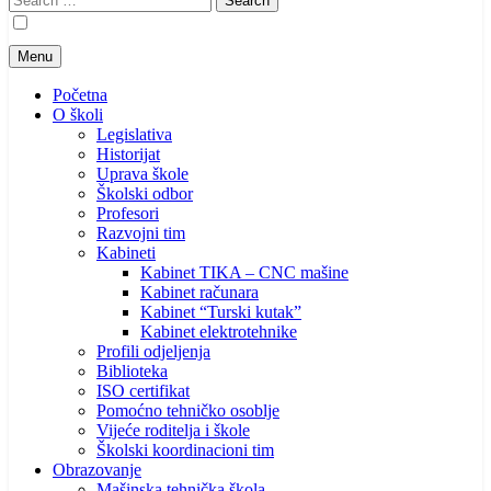
for:
Menu
Početna
O školi
Legislativa
Historijat
Uprava škole
Školski odbor
Profesori
Razvojni tim
Kabineti
Kabinet TIKA – CNC mašine
Kabinet računara
Kabinet “Turski kutak”
Kabinet elektrotehnike
Profili odjeljenja
Biblioteka
ISO certifikat
Pomoćno tehničko osoblje
Vijeće roditelja i škole
Školski koordinacioni tim
Obrazovanje
Mašinska tehnička škola