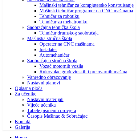
Mašinski tehničar za kompjutersko konstruisanje
Mašinski tehničar programer na CNC mašinama
Tehničar za robotiku
Tehničar za mehatroniku
Saobraćajna tehnička škola
Tehničar drumskog saobraćaja
Mašinska stručna škola
Operater na CNC mašinama
Instalater
Automehaničar
Saobraćajna stručna škola
Vozač motornih vozila
Rukovalac građevinskih i pretovarnih mašina
Vanredno obrazovanje
Nastavni planovi
Oglasna ploča
Za učenike
Nastavni materijali
Vijeće učenika
Tabele pismenih provjera
Časopis Mašinac & Sobraćajac
Kontakt
Galerija
Home