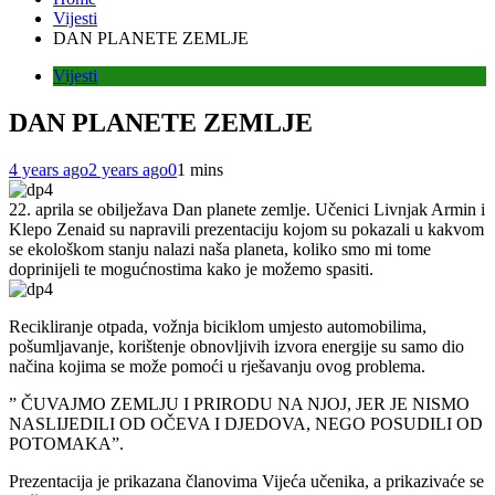
Vijesti
DAN PLANETE ZEMLJE
Vijesti
DAN PLANETE ZEMLJE
4 years ago
2 years ago
0
1 mins
22. aprila se obilježava Dan planete zemlje. Učenici Livnjak Armin i
Klepo Zenaid su napravili prezentaciju kojom su pokazali u kakvom
se ekološkom stanju nalazi naša planeta, koliko smo mi tome
doprinijeli te mogućnostima kako je možemo spasiti.
Recikliranje otpada, vožnja biciklom umjesto automobilima,
pošumljavanje, korištenje obnovljivih izvora energije su samo dio
načina kojima se može pomoći u rješavanju ovog problema.
” ČUVAJMO ZEMLJU I PRIRODU NA NJOJ, JER JE NISMO
NASLIJEDILI OD OČEVA I DJEDOVA, NEGO POSUDILI OD
POTOMAKA”.
Prezentacija je prikazana članovima Vijeća učenika, a prikazivaće se