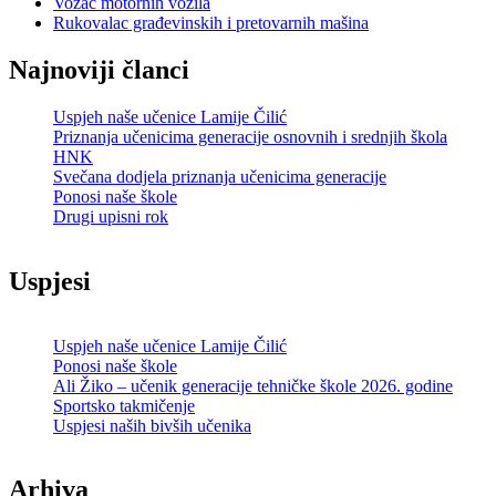
Vozač motornih vozila
Rukovalac građevinskih i pretovarnih mašina
Najnoviji članci
Uspjeh naše učenice Lamije Čilić
Priznanja učenicima generacije osnovnih i srednjih škola
HNK
Svečana dodjela priznanja učenicima generacije
Ponosi naše škole
Drugi upisni rok
Uspjesi
Uspjeh naše učenice Lamije Čilić
Ponosi naše škole
Ali Žiko – učenik generacije tehničke škole 2026. godine
Sportsko takmičenje
Uspjesi naših bivših učenika
Arhiva