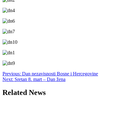
Post
Previous:
Dan nezavisnosti Bosne i Hercegovine
Next:
Sretan 8. mart – Dan žena
navigation
Related News