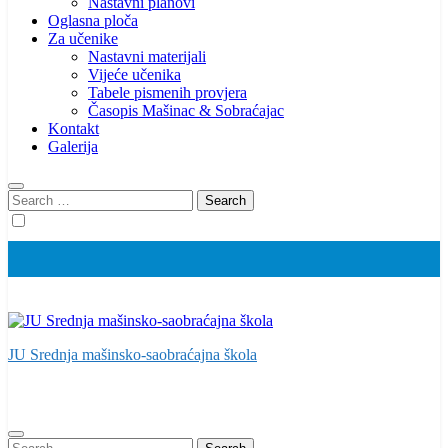
Nastavni planovi
Oglasna ploča
Za učenike
Nastavni materijali
Vijeće učenika
Tabele pismenih provjera
Časopis Mašinac & Sobraćajac
Kontakt
Galerija
Search
for:
JU Srednja mašinsko-saobraćajna škola
Search