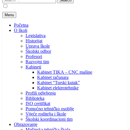
for:
Menu
Početna
O školi
Legislativa
Historijat
Uprava škole
Školski odbor
Profesori
Razvojni tim
Kabineti
Kabinet TIKA – CNC mašine
Kabinet računara
Kabinet “Turski kutak”
Kabinet elektrotehnike
Profili odjeljenja
Biblioteka
ISO certifikat
Pomoćno tehničko osoblje
Vijeće roditelja i škole
Školski koordinacioni tim
Obrazovanje
Mašinska tehnička škola