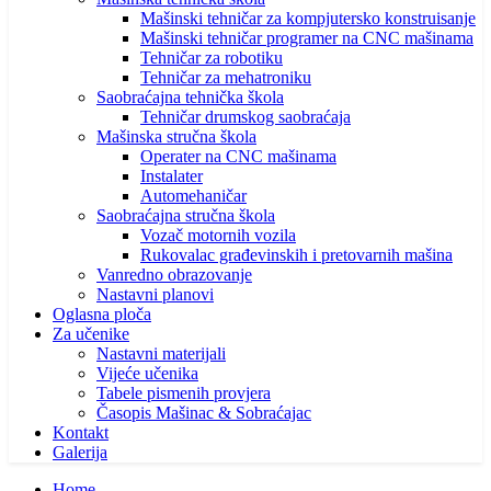
Mašinski tehničar za kompjutersko konstruisanje
Mašinski tehničar programer na CNC mašinama
Tehničar za robotiku
Tehničar za mehatroniku
Saobraćajna tehnička škola
Tehničar drumskog saobraćaja
Mašinska stručna škola
Operater na CNC mašinama
Instalater
Automehaničar
Saobraćajna stručna škola
Vozač motornih vozila
Rukovalac građevinskih i pretovarnih mašina
Vanredno obrazovanje
Nastavni planovi
Oglasna ploča
Za učenike
Nastavni materijali
Vijeće učenika
Tabele pismenih provjera
Časopis Mašinac & Sobraćajac
Kontakt
Galerija
Home