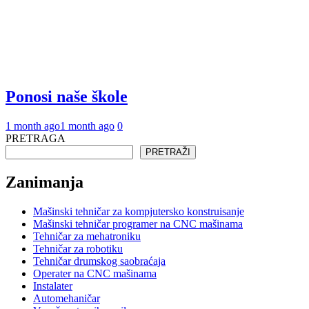
Ponosi naše škole
1 month ago
1 month ago
0
PRETRAGA
PRETRAŽI
Zanimanja
Mašinski tehničar za kompjutersko konstruisanje
Mašinski tehničar programer na CNC mašinama
Tehničar za mehatroniku
Tehničar za robotiku
Tehničar drumskog saobraćaja
Operater na CNC mašinama
Instalater
Automehaničar