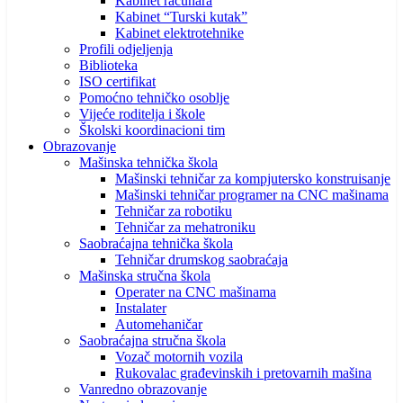
Kabinet računara
Kabinet “Turski kutak”
Kabinet elektrotehnike
Profili odjeljenja
Biblioteka
ISO certifikat
Pomoćno tehničko osoblje
Vijeće roditelja i škole
Školski koordinacioni tim
Obrazovanje
Mašinska tehnička škola
Mašinski tehničar za kompjutersko konstruisanje
Mašinski tehničar programer na CNC mašinama
Tehničar za robotiku
Tehničar za mehatroniku
Saobraćajna tehnička škola
Tehničar drumskog saobraćaja
Mašinska stručna škola
Operater na CNC mašinama
Instalater
Automehaničar
Saobraćajna stručna škola
Vozač motornih vozila
Rukovalac građevinskih i pretovarnih mašina
Vanredno obrazovanje