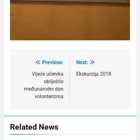
Previous:
Next:
Post
navigation
Vijeće učenika
Ekskurzija 2018
obilježilo
međunarodni dan
volonterizma
Related News