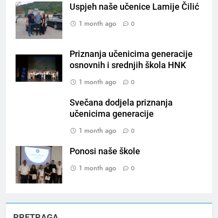
Uspjeh naše učenice Lamije Čilić
1 month ago
0
Priznanja učenicima generacije
osnovnih i srednjih škola HNK
1 month ago
0
Svečana dodjela priznanja
učenicima generacije
1 month ago
0
Ponosi naše škole
1 month ago
0
PRETRAGA