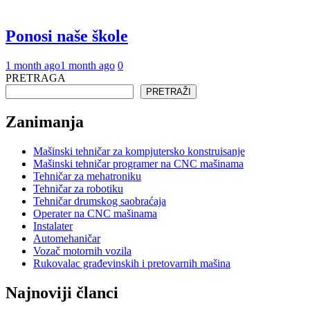
Ponosi naše škole
1 month ago
1 month ago
0
PRETRAGA
PRETRAŽI
Zanimanja
Mašinski tehničar za kompjutersko konstruisanje
Mašinski tehničar programer na CNC mašinama
Tehničar za mehatroniku
Tehničar za robotiku
Tehničar drumskog saobraćaja
Operater na CNC mašinama
Instalater
Automehaničar
Vozač motornih vozila
Rukovalac građevinskih i pretovarnih mašina
Najnoviji članci