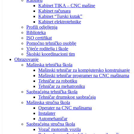
Kabineti
Kabinet TIKA – CNC mašine
Kabinet računara
Kabinet “Turski kutak”
Kabinet elektrotehnike
Profili odjeljenja
Biblioteka
ISO certifikat
Pomoćno tehničko osoblje
Vijeće roditelja i škole
Školski koordinacioni tim
Obrazovanje
Mašinska tehnička škola
Mašinski tehničar za kompjutersko konstruisanje
Mašinski tehničar programer na CNC mašinama
Tehničar za robotiku
Tehničar za mehatroniku
Saobraćajna tehnička škola
Tehničar drumskog saobraćaja
Mašinska stručna škola
Operater na CNC mašinama
Instalater
Automehaničar
Saobraćajna stručna škola
Vozač motornih vozila