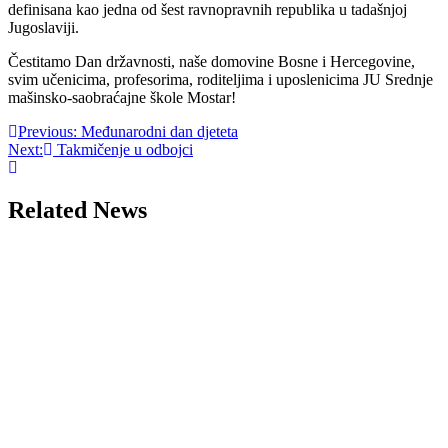
definisana kao jedna od šest ravnopravnih republika u tadašnjoj
Jugoslaviji.
Čestitamo Dan državnosti, naše domovine Bosne i Hercegovine,
svim učenicima, profesorima, roditeljima i uposlenicima JU Srednje
mašinsko-saobraćajne škole Mostar!
Post
Previous:
Međunarodni dan djeteta
Next:
Takmičenje u odbojci
navigation
Related News