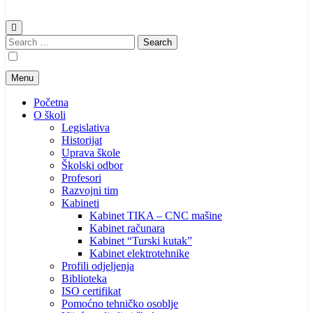
Search
for:
Menu
Početna
O školi
Legislativa
Historijat
Uprava škole
Školski odbor
Profesori
Razvojni tim
Kabineti
Kabinet TIKA – CNC mašine
Kabinet računara
Kabinet “Turski kutak”
Kabinet elektrotehnike
Profili odjeljenja
Biblioteka
ISO certifikat
Pomoćno tehničko osoblje