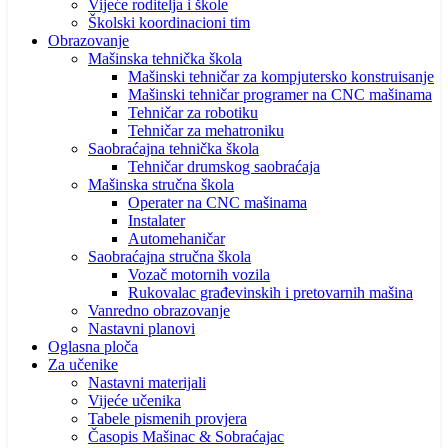
Vijeće roditelja i škole
Školski koordinacioni tim
Obrazovanje
Mašinska tehnička škola
Mašinski tehničar za kompjutersko konstruisanje
Mašinski tehničar programer na CNC mašinama
Tehničar za robotiku
Tehničar za mehatroniku
Saobraćajna tehnička škola
Tehničar drumskog saobraćaja
Mašinska stručna škola
Operater na CNC mašinama
Instalater
Automehaničar
Saobraćajna stručna škola
Vozač motornih vozila
Rukovalac građevinskih i pretovarnih mašina
Vanredno obrazovanje
Nastavni planovi
Oglasna ploča
Za učenike
Nastavni materijali
Vijeće učenika
Tabele pismenih provjera
Časopis Mašinac & Sobraćajac