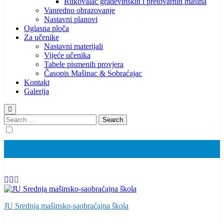
Rukovalac građevinskih i pretovarnih mašina
Vanredno obrazovanje
Nastavni planovi
Oglasna ploča
Za učenike
Nastavni materijali
Vijeće učenika
Tabele pismenih provjera
Časopis Mašinac & Sobraćajac
Kontakt
Galerija
Search
for:
JU Srednja mašinsko-saobraćajna škola