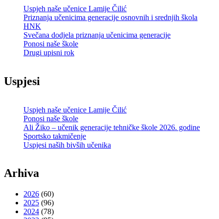
Uspjeh naše učenice Lamije Čilić
Priznanja učenicima generacije osnovnih i srednjih škola
HNK
Svečana dodjela priznanja učenicima generacije
Ponosi naše škole
Drugi upisni rok
Uspjesi
Uspjeh naše učenice Lamije Čilić
Ponosi naše škole
Ali Žiko – učenik generacije tehničke škole 2026. godine
Sportsko takmičenje
Uspjesi naših bivših učenika
Arhiva
2026
(60)
2025
(96)
2024
(78)