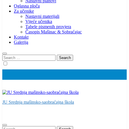
Nastavni planovi
Oglasna ploča
Za učenike
Nastavni materijali
Vijeće učenika
Tabele pismenih provjera
Časopis Mašinac & Sobraćajac
Kontakt
Galerija
Search
for:
JU Srednja mašinsko-saobraćajna škola
Search