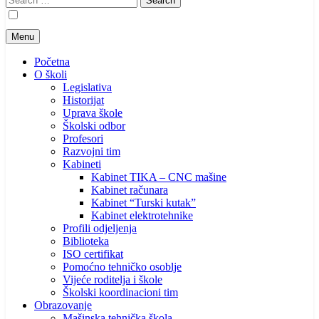
for:
Menu
Početna
O školi
Legislativa
Historijat
Uprava škole
Školski odbor
Profesori
Razvojni tim
Kabineti
Kabinet TIKA – CNC mašine
Kabinet računara
Kabinet “Turski kutak”
Kabinet elektrotehnike
Profili odjeljenja
Biblioteka
ISO certifikat
Pomoćno tehničko osoblje
Vijeće roditelja i škole
Školski koordinacioni tim
Obrazovanje
Mašinska tehnička škola