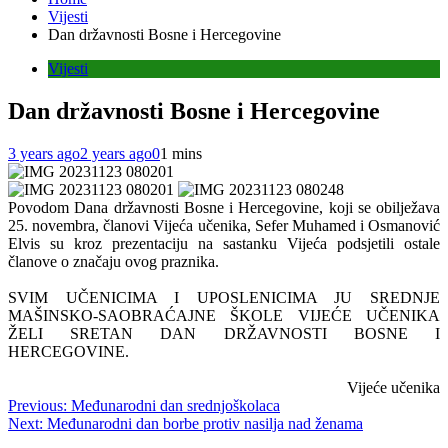
Vijesti
Dan državnosti Bosne i Hercegovine
Vijesti
Dan državnosti Bosne i Hercegovine
3 years ago
2 years ago
0
1 mins
Povodom Dana državnosti Bosne i Hercegovine, koji se obilježava
25. novembra, članovi Vijeća učenika, Sefer Muhamed i Osmanović
Elvis su kroz prezentaciju na sastanku Vijeća podsjetili ostale
članove o značaju ovog praznika.
SVIM UČENICIMA I UPOSLENICIMA JU SREDNJE
MAŠINSKO-SAOBRAĆAJNE ŠKOLE VIJEĆE UČENIKA
ŽELI SRETAN DAN DRŽAVNOSTI BOSNE I
HERCEGOVINE.
Vijeće učenika
Post
Previous:
Međunarodni dan srednjoškolaca
Next:
Međunarodni dan borbe protiv nasilja nad ženama
navigation