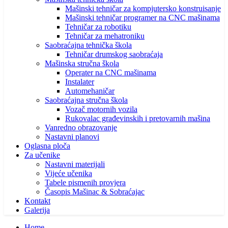
Mašinski tehničar za kompjutersko konstruisanje
Mašinski tehničar programer na CNC mašinama
Tehničar za robotiku
Tehničar za mehatroniku
Saobraćajna tehnička škola
Tehničar drumskog saobraćaja
Mašinska stručna škola
Operater na CNC mašinama
Instalater
Automehaničar
Saobraćajna stručna škola
Vozač motornih vozila
Rukovalac građevinskih i pretovarnih mašina
Vanredno obrazovanje
Nastavni planovi
Oglasna ploča
Za učenike
Nastavni materijali
Vijeće učenika
Tabele pismenih provjera
Časopis Mašinac & Sobraćajac
Kontakt
Galerija
Home