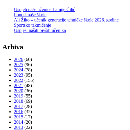
Uspjeh naše učenice Lamije Čilić
Ponosi naše škole
Ali Žiko – učenik generacije tehničke škole 2026. godine
Sportsko takmičenje
Uspjesi naših bivših učenika
Arhiva
2026
(60)
2025
(96)
2024
(78)
2023
(95)
2022
(155)
2021
(48)
2020
(36)
2019
(55)
2018
(69)
2017
(28)
2016
(32)
2015
(17)
2014
(20)
2013
(22)