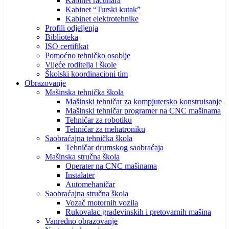
Kabinet računara
Kabinet “Turski kutak”
Kabinet elektrotehnike
Profili odjeljenja
Biblioteka
ISO certifikat
Pomoćno tehničko osoblje
Vijeće roditelja i škole
Školski koordinacioni tim
Obrazovanje
Mašinska tehnička škola
Mašinski tehničar za kompjutersko konstruisanje
Mašinski tehničar programer na CNC mašinama
Tehničar za robotiku
Tehničar za mehatroniku
Saobraćajna tehnička škola
Tehničar drumskog saobraćaja
Mašinska stručna škola
Operater na CNC mašinama
Instalater
Automehaničar
Saobraćajna stručna škola
Vozač motornih vozila
Rukovalac građevinskih i pretovarnih mašina
Vanredno obrazovanje