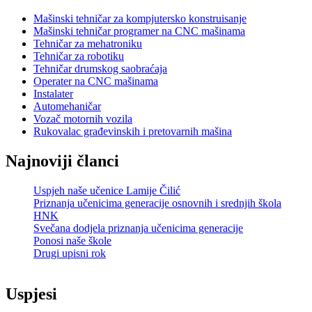
Mašinski tehničar za kompjutersko konstruisanje
Mašinski tehničar programer na CNC mašinama
Tehničar za mehatroniku
Tehničar za robotiku
Tehničar drumskog saobraćaja
Operater na CNC mašinama
Instalater
Automehaničar
Vozač motornih vozila
Rukovalac građevinskih i pretovarnih mašina
Najnoviji članci
Uspjeh naše učenice Lamije Čilić
Priznanja učenicima generacije osnovnih i srednjih škola
HNK
Svečana dodjela priznanja učenicima generacije
Ponosi naše škole
Drugi upisni rok
Uspjesi