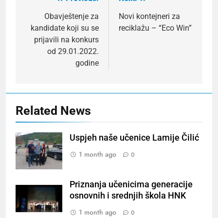
Post
navigation
Obavještenje za
Novi kontejneri za
kandidate koji su se
reciklažu – “Eco Win”
prijavili na konkurs
od 29.01.2022.
godine
Related News
Uspjeh naše učenice Lamije Čilić
1 month ago
0
Priznanja učenicima generacije
osnovnih i srednjih škola HNK
1 month ago
0