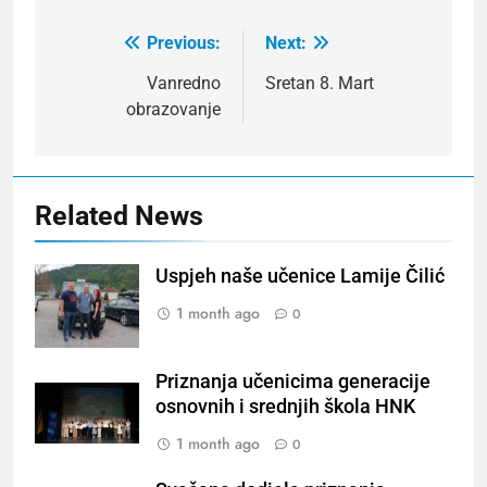
Previous:
Next:
Post
navigation
Vanredno
Sretan 8. Mart
obrazovanje
Related News
Uspjeh naše učenice Lamije Čilić
1 month ago
0
Priznanja učenicima generacije
osnovnih i srednjih škola HNK
1 month ago
0