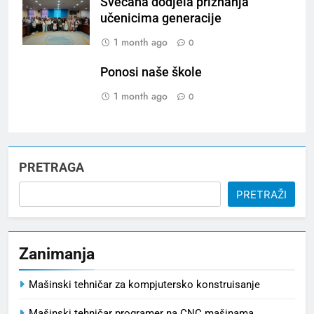
Svečana dodjela priznanja
učenicima generacije
1 month ago
0
Ponosi naše škole
1 month ago
0
PRETRAGA
PRETRAŽI
Zanimanja
Mašinski tehničar za kompjutersko konstruisanje
Mašinski tehničar programer na CNC mašinama