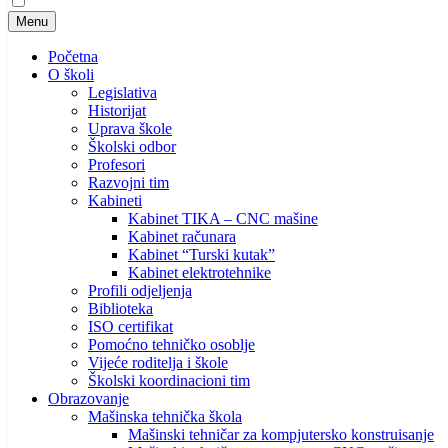
Menu
Početna
O školi
Legislativa
Historijat
Uprava škole
Školski odbor
Profesori
Razvojni tim
Kabineti
Kabinet TIKA – CNC mašine
Kabinet računara
Kabinet “Turski kutak”
Kabinet elektrotehnike
Profili odjeljenja
Biblioteka
ISO certifikat
Pomoćno tehničko osoblje
Vijeće roditelja i škole
Školski koordinacioni tim
Obrazovanje
Mašinska tehnička škola
Mašinski tehničar za kompjutersko konstruisanje