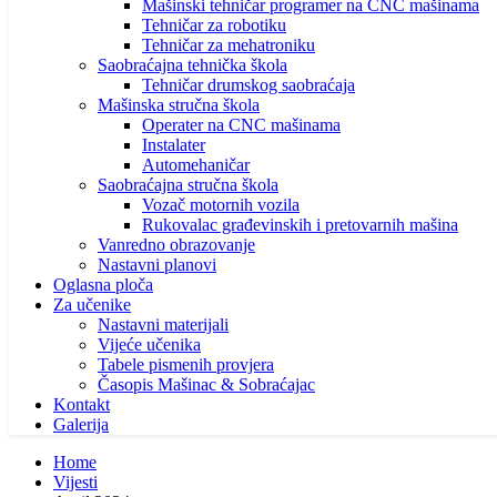
Mašinski tehničar programer na CNC mašinama
Tehničar za robotiku
Tehničar za mehatroniku
Saobraćajna tehnička škola
Tehničar drumskog saobraćaja
Mašinska stručna škola
Operater na CNC mašinama
Instalater
Automehaničar
Saobraćajna stručna škola
Vozač motornih vozila
Rukovalac građevinskih i pretovarnih mašina
Vanredno obrazovanje
Nastavni planovi
Oglasna ploča
Za učenike
Nastavni materijali
Vijeće učenika
Tabele pismenih provjera
Časopis Mašinac & Sobraćajac
Kontakt
Galerija
Home
Vijesti