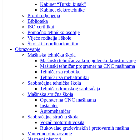
Kabinet “Turski kutak”
Kabinet elektrotehnike
Profili odjeljenja
Biblioteka
ISO certifikat
Pomoćno tehničko osoblje
Vijeće roditelja i škole
Školski koordinacioni tim
Obrazovanje
Mašinska tehnička škola
Mašinski tehničar za kompjutersko konstruisanje
Mašinski tehničar programer na CNC mašinama
Tehničar za robotiku
Tehničar za mehatroniku
Saobraćajna tehnička škola
Tehničar drumskog saobraćaja
Mašinska stručna škola
Operater na CNC mašinama
Instalater
Automehaničar
Saobraćajna stručna škola
Vozač motornih vozila
Rukovalac građevinskih i pretovarnih mašina
Vanredno obrazovanje
Nastavni planovi