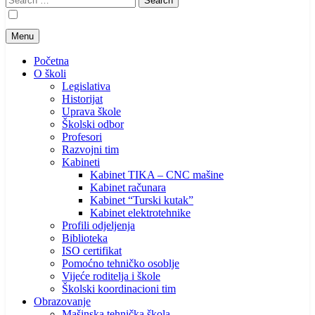
for:
Menu
Početna
O školi
Legislativa
Historijat
Uprava škole
Školski odbor
Profesori
Razvojni tim
Kabineti
Kabinet TIKA – CNC mašine
Kabinet računara
Kabinet “Turski kutak”
Kabinet elektrotehnike
Profili odjeljenja
Biblioteka
ISO certifikat
Pomoćno tehničko osoblje
Vijeće roditelja i škole
Školski koordinacioni tim
Obrazovanje
Mašinska tehnička škola