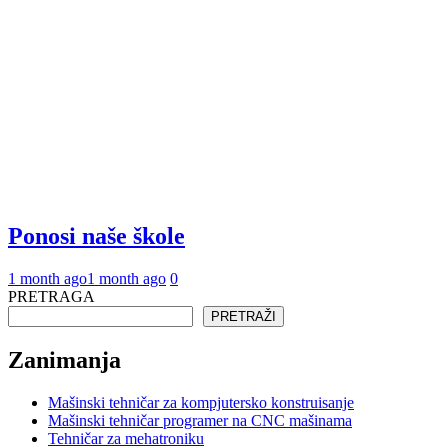
Ponosi naše škole
1 month ago
1 month ago
0
PRETRAGA
PRETRAŽI
Zanimanja
Mašinski tehničar za kompjutersko konstruisanje
Mašinski tehničar programer na CNC mašinama
Tehničar za mehatroniku