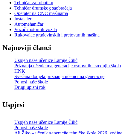
Tehničar za robotiku
Tehničar drumskog saobraćaja
Operater na CNC mašinama
Instalater
Automehaničar
Vozač motornih vozila
Rukovalac građevinskih i pretovarnih mašina
Najnoviji članci
Uspjeh naše učenice Lamije Čilić
Priznanja učenicima generacije osnovnih i srednjih škola
HNK
Svečana dodjela priznanja učenicima generacije
Ponosi naše škole
Drugi upisni rok
Uspjesi
Uspjeh naše učenice Lamije Čilić
Ponosi naše škole
Ali Žiko – učenik generacije tehničke škole 2026. godine