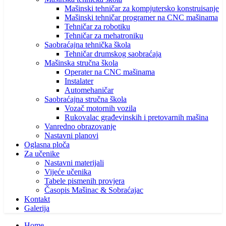
Mašinski tehničar za kompjutersko konstruisanje
Mašinski tehničar programer na CNC mašinama
Tehničar za robotiku
Tehničar za mehatroniku
Saobraćajna tehnička škola
Tehničar drumskog saobraćaja
Mašinska stručna škola
Operater na CNC mašinama
Instalater
Automehaničar
Saobraćajna stručna škola
Vozač motornih vozila
Rukovalac građevinskih i pretovarnih mašina
Vanredno obrazovanje
Nastavni planovi
Oglasna ploča
Za učenike
Nastavni materijali
Vijeće učenika
Tabele pismenih provjera
Časopis Mašinac & Sobraćajac
Kontakt
Galerija
Home