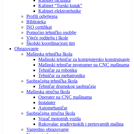
Kabinet računara
Kabinet “Turski kutak”
Kabinet elektrotehnike
Profili odjeljenja
Biblioteka
ISO certifikat
Pomoćno tehničko osoblje
Vijeće roditelja i škole
Školski koordinacioni tim
Obrazovanje
Mašinska tehnička škola
Mašinski tehničar za kompjutersko konstruisanje
Mašinski tehničar programer na CNC mašinama
Tehničar za robotiku
Tehničar za mehatroniku
Saobraćajna tehnička škola
Tehničar drumskog saobraćaja
Mašinska stručna škola
Operater na CNC mašinama
Instalater
Automehaničar
Saobraćajna stručna škola
Vozač motornih vozila
Rukovalac građevinskih i pretovarnih mašina
Vanredno obrazovanje