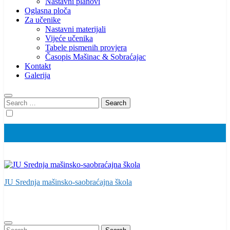
Nastavni planovi
Oglasna ploča
Za učenike
Nastavni materijali
Vijeće učenika
Tabele pismenih provjera
Časopis Mašinac & Sobraćajac
Kontakt
Galerija
Search
for:
JU Srednja mašinsko-saobraćajna škola
Search