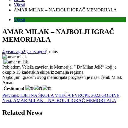
Vijesti
AMAR MILAK – NAJBOLJI IGRAČ MEMORIJALA
Vijesti
AMAR MILAK – NAJBOLJI IGRAČ
MEMORIJALA
4 years ago
2 years ago
0
1 mins
Pobjedom Veleža završen je Memorijal ” Dr.Milan Jelić” koji je
okupio 15 kadetskih ekipa iz zemalja regiona.
Najboljim igračem ovog memorijala proglašen je naš učenik Milak
Amar.
Čestitamo
!
Post
Previous:
LJETNA ŠKOLA VIJEĆA EVROPE 2022.GODINE
Next:
AMAR MILAK – NAJBOLJI IGRAČ MEMORIJALA
navigation
Related News