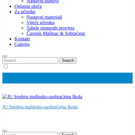
Nastavni planovi
Oglasna ploča
Za učenike
Nastavni materijali
Vijeće učenika
Tabele pismenih provjera
Časopis Mašinac & Sobraćajac
Kontakt
Galerija
Search
for:
JU Srednja mašinsko-saobraćajna škola
Search