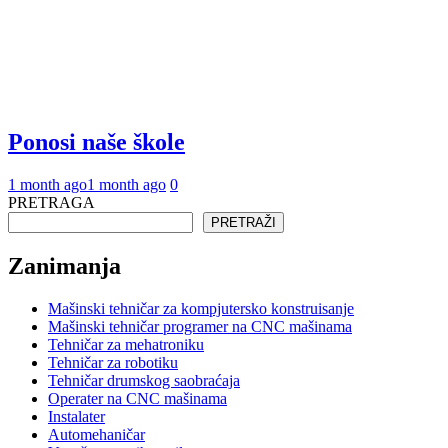
Ponosi naše škole
1 month ago
1 month ago
0
PRETRAGA
PRETRAŽI
Zanimanja
Mašinski tehničar za kompjutersko konstruisanje
Mašinski tehničar programer na CNC mašinama
Tehničar za mehatroniku
Tehničar za robotiku
Tehničar drumskog saobraćaja
Operater na CNC mašinama
Instalater
Automehaničar