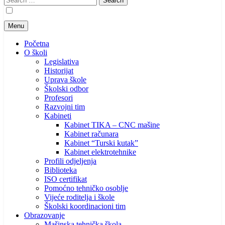
for:
Menu
Početna
O školi
Legislativa
Historijat
Uprava škole
Školski odbor
Profesori
Razvojni tim
Kabineti
Kabinet TIKA – CNC mašine
Kabinet računara
Kabinet “Turski kutak”
Kabinet elektrotehnike
Profili odjeljenja
Biblioteka
ISO certifikat
Pomoćno tehničko osoblje
Vijeće roditelja i škole
Školski koordinacioni tim
Obrazovanje
Mašinska tehnička škola