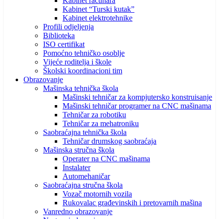
Kabinet računara
Kabinet “Turski kutak”
Kabinet elektrotehnike
Profili odjeljenja
Biblioteka
ISO certifikat
Pomoćno tehničko osoblje
Vijeće roditelja i škole
Školski koordinacioni tim
Obrazovanje
Mašinska tehnička škola
Mašinski tehničar za kompjutersko konstruisanje
Mašinski tehničar programer na CNC mašinama
Tehničar za robotiku
Tehničar za mehatroniku
Saobraćajna tehnička škola
Tehničar drumskog saobraćaja
Mašinska stručna škola
Operater na CNC mašinama
Instalater
Automehaničar
Saobraćajna stručna škola
Vozač motornih vozila
Rukovalac građevinskih i pretovarnih mašina
Vanredno obrazovanje