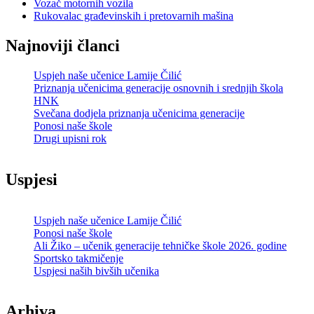
Vozač motornih vozila
Rukovalac građevinskih i pretovarnih mašina
Najnoviji članci
Uspjeh naše učenice Lamije Čilić
Priznanja učenicima generacije osnovnih i srednjih škola
HNK
Svečana dodjela priznanja učenicima generacije
Ponosi naše škole
Drugi upisni rok
Uspjesi
Uspjeh naše učenice Lamije Čilić
Ponosi naše škole
Ali Žiko – učenik generacije tehničke škole 2026. godine
Sportsko takmičenje
Uspjesi naših bivših učenika
Arhiva