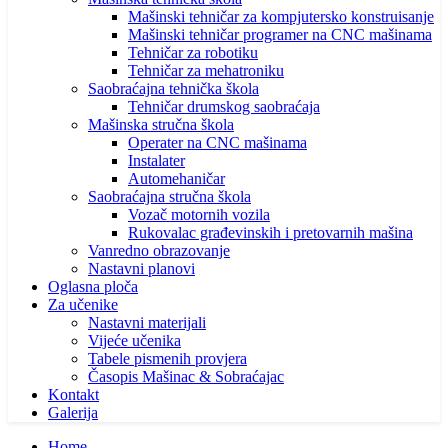
Mašinski tehničar za kompjutersko konstruisanje
Mašinski tehničar programer na CNC mašinama
Tehničar za robotiku
Tehničar za mehatroniku
Saobraćajna tehnička škola
Tehničar drumskog saobraćaja
Mašinska stručna škola
Operater na CNC mašinama
Instalater
Automehaničar
Saobraćajna stručna škola
Vozač motornih vozila
Rukovalac građevinskih i pretovarnih mašina
Vanredno obrazovanje
Nastavni planovi
Oglasna ploča
Za učenike
Nastavni materijali
Vijeće učenika
Tabele pismenih provjera
Časopis Mašinac & Sobraćajac
Kontakt
Galerija
Home