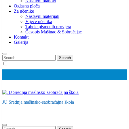
Nastavni planovi
Oglasna ploča
Za učenike
Nastavni materijali
Vijeće učenika
Tabele pismenih provjera
Časopis Mašinac & Sobraćajac
Kontakt
Galerija
Search
for:
JU Srednja mašinsko-saobraćajna škola
Search