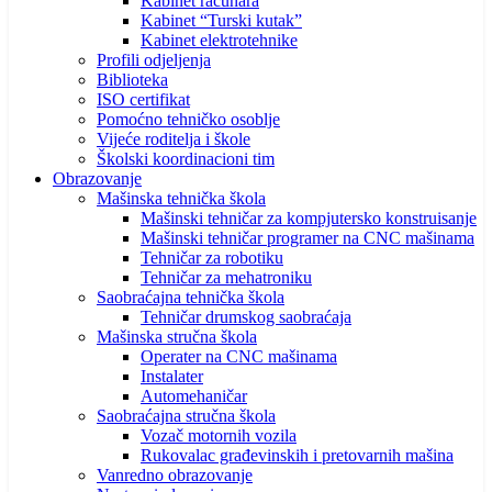
Kabinet računara
Kabinet “Turski kutak”
Kabinet elektrotehnike
Profili odjeljenja
Biblioteka
ISO certifikat
Pomoćno tehničko osoblje
Vijeće roditelja i škole
Školski koordinacioni tim
Obrazovanje
Mašinska tehnička škola
Mašinski tehničar za kompjutersko konstruisanje
Mašinski tehničar programer na CNC mašinama
Tehničar za robotiku
Tehničar za mehatroniku
Saobraćajna tehnička škola
Tehničar drumskog saobraćaja
Mašinska stručna škola
Operater na CNC mašinama
Instalater
Automehaničar
Saobraćajna stručna škola
Vozač motornih vozila
Rukovalac građevinskih i pretovarnih mašina
Vanredno obrazovanje