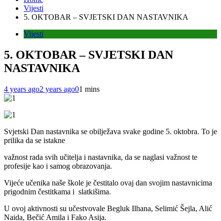
Vijesti
5. OKTOBAR – SVJETSKI DAN NASTAVNIKA
Vijesti
5. OKTOBAR – SVJETSKI DAN
NASTAVNIKA
4 years ago
2 years ago
0
1 mins
Svjetski Dan nastavnika se obilježava svake godine 5. oktobra. To je
prilika da se istakne
važnost rada svih učitelja i nastavnika, da se naglasi važnost te
profesije kao i samog obrazovanja.
Vijeće učenika naše škole je čestitalo ovaj dan svojim nastavnicima
prigodnim čestitkama i slatkišima.
U ovoj aktivnosti su učestvovale Begluk Ilhana, Selimić Šejla, Alić
Naida, Bečić Amila i Fako Asija.