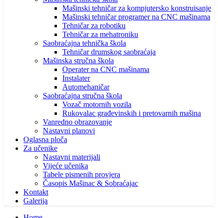
Mašinski tehničar za kompjutersko konstruisanje
Mašinski tehničar programer na CNC mašinama
Tehničar za robotiku
Tehničar za mehatroniku
Saobraćajna tehnička škola
Tehničar drumskog saobraćaja
Mašinska stručna škola
Operater na CNC mašinama
Instalater
Automehaničar
Saobraćajna stručna škola
Vozač motornih vozila
Rukovalac građevinskih i pretovarnih mašina
Vanredno obrazovanje
Nastavni planovi
Oglasna ploča
Za učenike
Nastavni materijali
Vijeće učenika
Tabele pismenih provjera
Časopis Mašinac & Sobraćajac
Kontakt
Galerija
Home