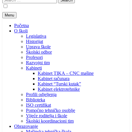
for:
Menu
Početna
O školi
Legislativa
Historijat
Uprava škole
Školski odbor
Profesori
Razvojni tim
Kabineti
Kabinet TIKA – CNC mašine
Kabinet računara
Kabinet “Turski kutak”
Kabinet elektrotehnike
Profili odjeljenja
Biblioteka
ISO certifikat
Pomoćno tehničko osoblje
Vijeće roditelja i škole
Školski koordinacioni tim
Obrazovanje
Mašinska tehnička škola