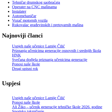
Tehničar drumskog saobraćaja
Operater na CNC mašinama
Instalater
Automehaničar
Vozač motornih vozila
Rukovalac građevinskih i pretovarnih mašina
Najnoviji članci
Uspjeh naše učenice Lamije Čilić
Priznanja učenicima generacije osnovnih i srednjih škola
HNK
Svečana dodjela priznanja učenicima generacije
Ponosi naše škole
Drugi upisni rok
Uspjesi
Uspjeh naše učenice Lamije Čilić
Ponosi naše škole
Ali Žiko – učenik generacije tehničke škole 2026. godine
Sportsko takmičenje