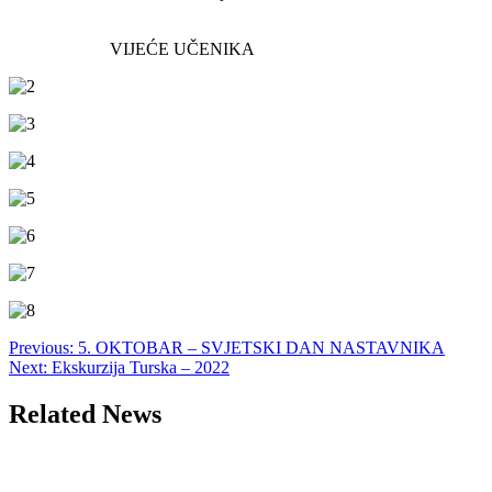
VIJEĆE UČENIKA
Post
Previous:
5. OKTOBAR – SVJETSKI DAN NASTAVNIKA
Next:
Ekskurzija Turska – 2022
navigation
Related News