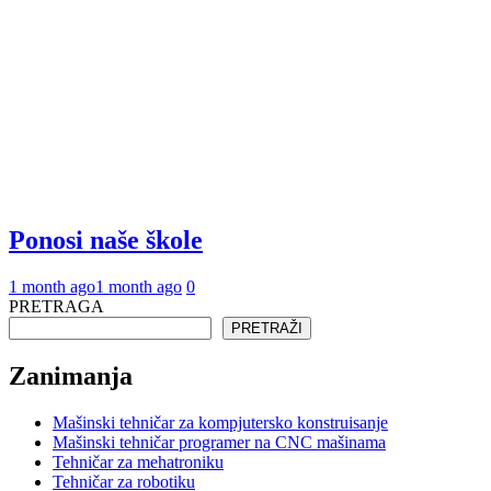
Ponosi naše škole
1 month ago
1 month ago
0
PRETRAGA
PRETRAŽI
Zanimanja
Mašinski tehničar za kompjutersko konstruisanje
Mašinski tehničar programer na CNC mašinama
Tehničar za mehatroniku
Tehničar za robotiku