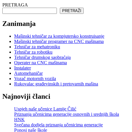
PRETRAGA
PRETRAŽI
Zanimanja
Mašinski tehničar za kompjutersko konstruisanje
Mašinski tehničar programer na CNC mašinama
Tehničar za mehatroniku
Tehničar za robotiku
Tehničar drumskog saobraćaja
Operater na CNC mašinama
Instalater
Automehaničar
Vozač motornih vozila
Rukovalac građevinskih i pretovarnih mašina
Najnoviji članci
Uspjeh naše učenice Lamije Čilić
Priznanja učenicima generacije osnovnih i srednjih škola
HNK
Svečana dodjela priznanja učenicima generacije
Ponosi naše škole