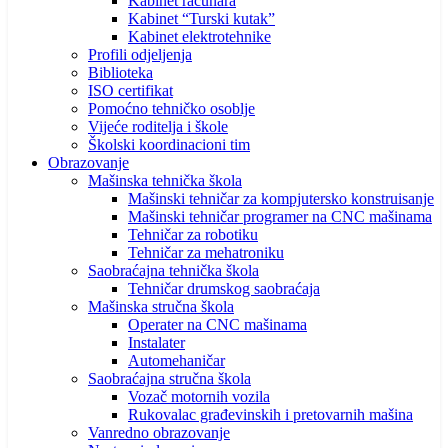
Kabinet računara
Kabinet “Turski kutak”
Kabinet elektrotehnike
Profili odjeljenja
Biblioteka
ISO certifikat
Pomoćno tehničko osoblje
Vijeće roditelja i škole
Školski koordinacioni tim
Obrazovanje
Mašinska tehnička škola
Mašinski tehničar za kompjutersko konstruisanje
Mašinski tehničar programer na CNC mašinama
Tehničar za robotiku
Tehničar za mehatroniku
Saobraćajna tehnička škola
Tehničar drumskog saobraćaja
Mašinska stručna škola
Operater na CNC mašinama
Instalater
Automehaničar
Saobraćajna stručna škola
Vozač motornih vozila
Rukovalac građevinskih i pretovarnih mašina
Vanredno obrazovanje