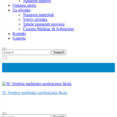
Nastavni planovi
Oglasna ploča
Za učenike
Nastavni materijali
Vijeće učenika
Tabele pismenih provjera
Časopis Mašinac & Sobraćajac
Kontakt
Galerija
Search
for:
JU Srednja mašinsko-saobraćajna škola
Search