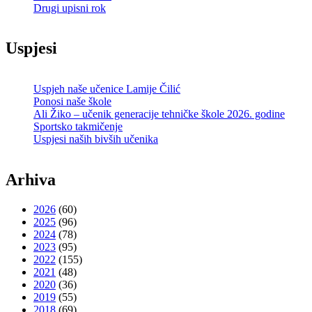
Drugi upisni rok
Uspjesi
Uspjeh naše učenice Lamije Čilić
Ponosi naše škole
Ali Žiko – učenik generacije tehničke škole 2026. godine
Sportsko takmičenje
Uspjesi naših bivših učenika
Arhiva
2026
(60)
2025
(96)
2024
(78)
2023
(95)
2022
(155)
2021
(48)
2020
(36)
2019
(55)
2018
(69)