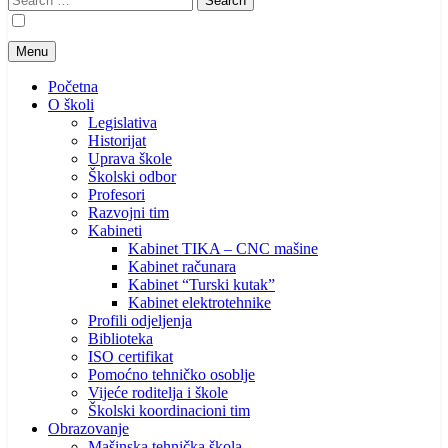
for:
Menu
Početna
O školi
Legislativa
Historijat
Uprava škole
Školski odbor
Profesori
Razvojni tim
Kabineti
Kabinet TIKA – CNC mašine
Kabinet računara
Kabinet “Turski kutak”
Kabinet elektrotehnike
Profili odjeljenja
Biblioteka
ISO certifikat
Pomoćno tehničko osoblje
Vijeće roditelja i škole
Školski koordinacioni tim
Obrazovanje
Mašinska tehnička škola