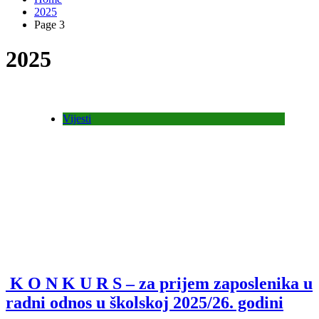
2025
Page 3
2025
Vijesti
K O N K U R S – za prijem zaposlenika u
radni odnos u školskoj 2025/26. godini