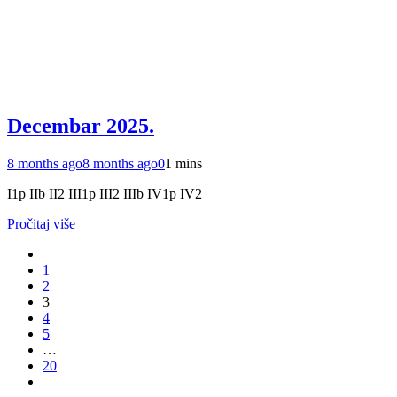
Decembar 2025.
8 months ago
8 months ago
0
1 mins
I1p IIb II2 III1p III2 IIIb IV1p IV2
Pročitaj više
1
2
3
4
5
…
20