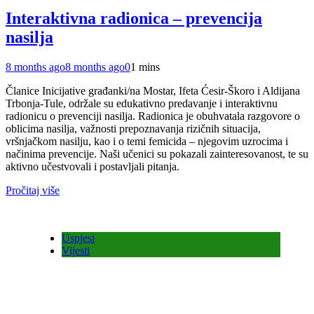
Interaktivna radionica – prevencija
nasilja
8 months ago
8 months ago
0
1 mins
Članice Inicijative građanki/na Mostar, Ifeta Ćesir-Škoro i Aldijana
Trbonja-Tule, održale su edukativno predavanje i interaktivnu
radionicu o prevenciji nasilja. Radionica je obuhvatala razgovore o
oblicima nasilja, važnosti prepoznavanja rizičnih situacija,
vršnjačkom nasilju, kao i o temi femicida – njegovim uzrocima i
načinima prevencije. Naši učenici su pokazali zainteresovanost, te su
aktivno učestvovali i postavljali pitanja.
Pročitaj više
Uspjesi
Vijesti