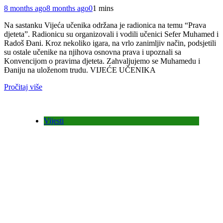
8 months ago
8 months ago
0
1 mins
Na sastanku Vijeća učenika održana je radionica na temu “Prava
djeteta”. Radionicu su organizovali i vodili učenici Sefer Muhamed i
Radoš Đani. Kroz nekoliko igara, na vrlo zanimljiv način, podsjetili
su ostale učenike na njihova osnovna prava i upoznali sa
Konvencijom o pravima djeteta. Zahvaljujemo se Muhamedu i
Đaniju na uloženom trudu. VIJEĆE UČENIKA
Pročitaj više
Vijesti