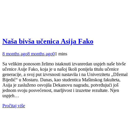
Naša bivša učenica Asija Fako
8 months ago
8 months ago
0
1 mins
Sa velikim ponosom želimo istaknuti izvanredan uspjeh naše bivše
učenice Asije Fako, koja je u našoj školi ponijela titulu učenice
generacije, a svoj put izvrsnosti nastavila i na Univerzitetu „Džemal
Bijedić“ u Mostaru. Danas, kao studentica Mašinskog fakulteta,
Asija je zasluženo osvojila Dekanovu nagradu, potvrđujući još
jednom svoju posvećenost, marljivost i izuzetne rezultate. Njen
uspjeh…
Pročitaj više