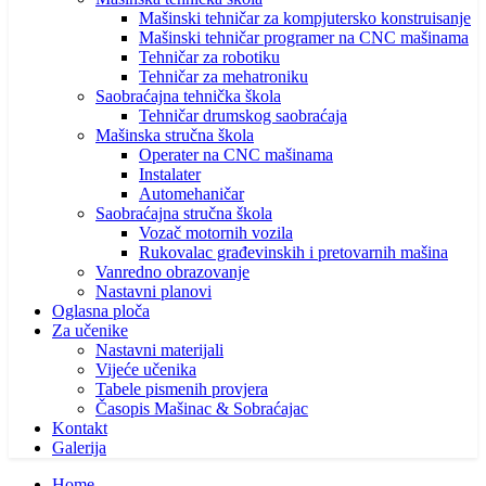
Mašinski tehničar za kompjutersko konstruisanje
Mašinski tehničar programer na CNC mašinama
Tehničar za robotiku
Tehničar za mehatroniku
Saobraćajna tehnička škola
Tehničar drumskog saobraćaja
Mašinska stručna škola
Operater na CNC mašinama
Instalater
Automehaničar
Saobraćajna stručna škola
Vozač motornih vozila
Rukovalac građevinskih i pretovarnih mašina
Vanredno obrazovanje
Nastavni planovi
Oglasna ploča
Za učenike
Nastavni materijali
Vijeće učenika
Tabele pismenih provjera
Časopis Mašinac & Sobraćajac
Kontakt
Galerija
Home