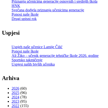
Priznanja učenicima generacije osnovnih i srednjih škola
HNK
Svečana dodjela priznanja učenicima generacije
Ponosi naše škole
Drugi upisni rok
Uspjesi
Uspjeh naše učenice Lamije Čilić
Ponosi naše škole
Ali Žiko – učenik generacije tehničke škole 2026. godine
Sportsko takmičenje
Uspjesi naših bivših učenika
Arhiva
2026
(60)
2025
(96)
2024
(78)
2023
(95)
2022
(155)