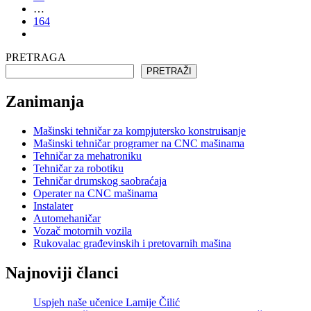
…
164
PRETRAGA
PRETRAŽI
Zanimanja
Mašinski tehničar za kompjutersko konstruisanje
Mašinski tehničar programer na CNC mašinama
Tehničar za mehatroniku
Tehničar za robotiku
Tehničar drumskog saobraćaja
Operater na CNC mašinama
Instalater
Automehaničar
Vozač motornih vozila
Rukovalac građevinskih i pretovarnih mašina
Najnoviji članci
Uspjeh naše učenice Lamije Čilić