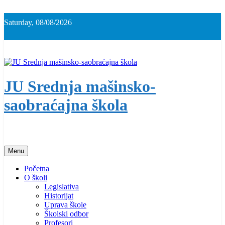
Skip
to
Saturday, 08/08/2026
content
JU Srednja mašinsko-
saobraćajna škola
Menu
Početna
O školi
Legislativa
Historijat
Uprava škole
Školski odbor
Profesori