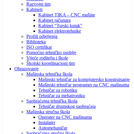
Razvojni tim
Kabineti
Kabinet TIKA – CNC mašine
Kabinet računara
Kabinet “Turski kutak”
Kabinet elektrotehnike
Profili odjeljenja
Biblioteka
ISO certifikat
Pomoćno tehničko osoblje
Vijeće roditelja i škole
Školski koordinacioni tim
Obrazovanje
Mašinska tehnička škola
Mašinski tehničar za kompjutersko konstruisanje
Mašinski tehničar programer na CNC mašinama
Tehničar za robotiku
Tehničar za mehatroniku
Saobraćajna tehnička škola
Tehničar drumskog saobraćaja
Mašinska stručna škola
Operater na CNC mašinama
Instalater
Automehaničar
Saobraćajna stručna škola