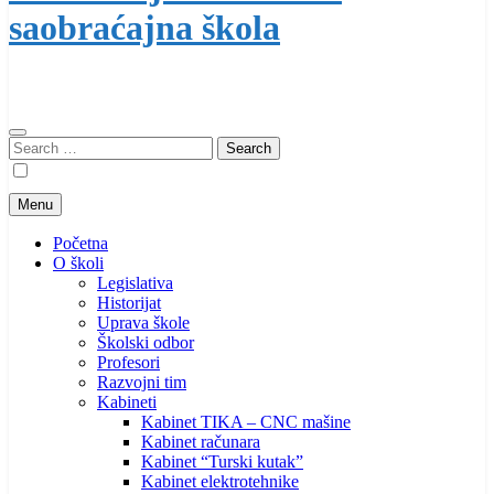
saobraćajna škola
Search
for:
Menu
Početna
O školi
Legislativa
Historijat
Uprava škole
Školski odbor
Profesori
Razvojni tim
Kabineti
Kabinet TIKA – CNC mašine
Kabinet računara
Kabinet “Turski kutak”
Kabinet elektrotehnike