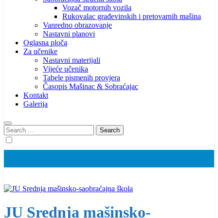
Vozač motornih vozila
Rukovalac građevinskih i pretovarnih mašina
Vanredno obrazovanje
Nastavni planovi
Oglasna ploča
Za učenike
Nastavni materijali
Vijeće učenika
Tabele pismenih provjera
Časopis Mašinac & Sobraćajac
Kontakt
Galerija
Search
for:
JU Srednja mašinsko-