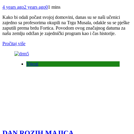
4 years ago
2 years ago
0
1 mins
Kako bi odali počast svojoj domovini, danas su se naši učenici
zajedno sa profesorima okupili na Trgu Musala, odakle su se pješke
zaputili prema brdu Fortica. Povodom ovog značajnog datuma za
našu zemlju održan je zajednički program kao i čas historije.
Pročitaj više
Vijesti
DAN ROZIH MAJICA