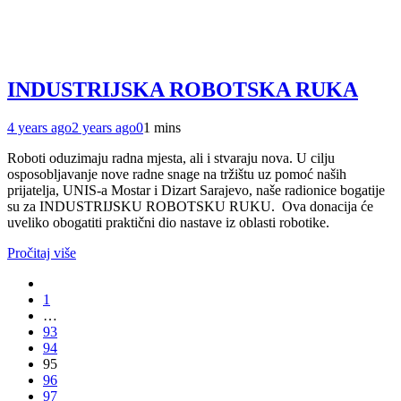
INDUSTRIJSKA ROBOTSKA RUKA
4 years ago
2 years ago
0
1 mins
Roboti oduzimaju radna mjesta, ali i stvaraju nova. U cilju
osposobljavanje nove radne snage na tržištu uz pomoć naših
prijatelja, UNIS-a Mostar i Dizart Sarajevo, naše radionice bogatije
su za INDUSTRIJSKU ROBOTSKU RUKU. Ova donacija će
uveliko obogatiti praktični dio nastave iz oblasti robotike.
Pročitaj više
1
…
93
94
95
96
97