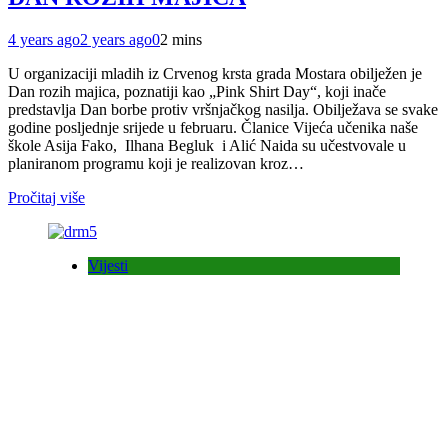
4 years ago
2 years ago
0
2 mins
U organizaciji mladih iz Crvenog krsta grada Mostara obilježen je
Dan rozih majica, poznatiji kao „Pink Shirt Day“, koji inače
predstavlja Dan borbe protiv vršnjačkog nasilja. Obilježava se svake
godine posljednje srijede u februaru. Članice Vijeća učenika naše
škole Asija Fako, Ilhana Begluk i Alić Naida su učestvovale u
planiranom programu koji je realizovan kroz…
Pročitaj više
Vijesti