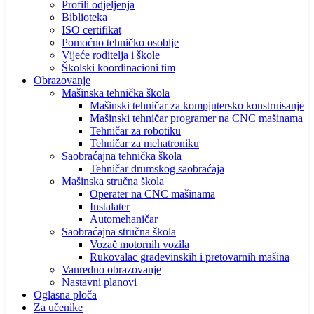
Profili odjeljenja
Biblioteka
ISO certifikat
Pomoćno tehničko osoblje
Vijeće roditelja i škole
Školski koordinacioni tim
Obrazovanje
Mašinska tehnička škola
Mašinski tehničar za kompjutersko konstruisanje
Mašinski tehničar programer na CNC mašinama
Tehničar za robotiku
Tehničar za mehatroniku
Saobraćajna tehnička škola
Tehničar drumskog saobraćaja
Mašinska stručna škola
Operater na CNC mašinama
Instalater
Automehaničar
Saobraćajna stručna škola
Vozač motornih vozila
Rukovalac građevinskih i pretovarnih mašina
Vanredno obrazovanje
Nastavni planovi
Oglasna ploča
Za učenike