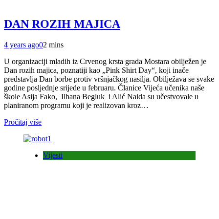
DAN ROZIH MAJICA
4 years ago
0
2 mins
U organizaciji mladih iz Crvenog krsta grada Mostara obilježen je
Dan rozih majica, poznatiji kao „Pink Shirt Day“, koji inače
predstavlja Dan borbe protiv vršnjačkog nasilja. Obilježava se svake
godine posljednje srijede u februaru. Članice Vijeća učenika naše
škole Asija Fako, Ilhana Begluk i Alić Naida su učestvovale u
planiranom programu koji je realizovan kroz…
Pročitaj više
Vijesti