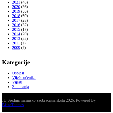
2021
(48)
2020
(36)
2019
(55)
2018
(69)
2017
(28)
2016
(32)
2015
(17)
2014
(20)
2013
(22)
2011
(1)
2009
(7)
Kategorije
Uspjesi
Vijeće učenika
Vijesti
Zanimanja
JU Srednja mašinsko-saobraćajna škola 2026. Powered By
BlazeThemes
.