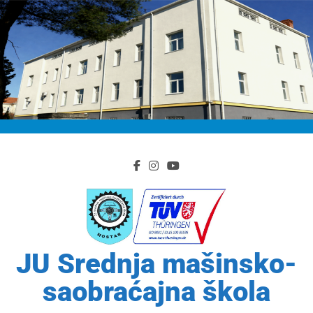
Skip
to
content
JU Srednja mašinsko-
saobraćajna škola