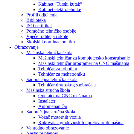
Kabinet “Turski kutak”
Kabinet elektrotehnike
Profili odjeljenja
Biblioteka
ISO certifikat
Pomoćno tehničko osoblje
Vijeće roditelja i škole
Školski koordinacioni tim
Obrazovanje
Mašinska tehnička škola
Mašinski tehničar za kompjutersko konstruisanje
Mašinski tehničar programer na CNC mašinama
Tehničar za robotiku
Tehničar za mehatroniku
Saobraćajna tehnička škola
Tehničar drumskog saobraćaja
Mašinska stručna škola
Operater na CNC mašinama
Instalater
Automehaničar
Saobraćajna stručna škola
Vozač motornih vozila
Rukovalac građevinskih i pretovarnih mašina
Vanredno obrazovanje
Nastavni planovi