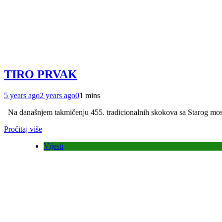
TIRO PRVAK
5 years ago
2 years ago
0
1 mins
Na današnjem takmičenju 455. tradicionalnih skokova sa Starog mosta
Pročitaj više
Vijesti