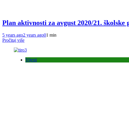
Plan aktivnosti za avgust 2020/21. školske 
5 years ago
2 years ago
0
1 min
Pročitaj više
Vijesti