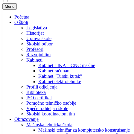
Menu
Početna
O školi
Legislativa
Historijat
Uprava škole
Školski odbor
Profesori
Razvojni tim
Kabineti
Kabinet TIKA – CNC mašine
Kabinet računara
Kabinet “Turski kutak”
Kabinet elektrotehnike
Profili odjeljenja
Biblioteka
ISO certifikat
Pomoćno tehničko osoblje
Vijeće roditelja i škole
Školski koordinacioni tim
Obrazovanje
Mašinska tehnička škola
Mašinski tehničar za kompjutersko konstruisanje