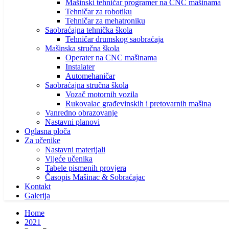
Mašinski tehničar programer na CNC mašinama
Tehničar za robotiku
Tehničar za mehatroniku
Saobraćajna tehnička škola
Tehničar drumskog saobraćaja
Mašinska stručna škola
Operater na CNC mašinama
Instalater
Automehaničar
Saobraćajna stručna škola
Vozač motornih vozila
Rukovalac građevinskih i pretovarnih mašina
Vanredno obrazovanje
Nastavni planovi
Oglasna ploča
Za učenike
Nastavni materijali
Vijeće učenika
Tabele pismenih provjera
Časopis Mašinac & Sobraćajac
Kontakt
Galerija
Home
2021