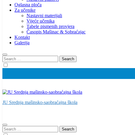
Oglasna ploča
Za učenike
Nastavni materijali
Vijeće učenika
Tabele pismenih provjera
Časopis Mašinac & Sobraćajac
Kontakt
Galerija
Search
for:
JU Srednja mašinsko-saobraćajna škola
Search
for: