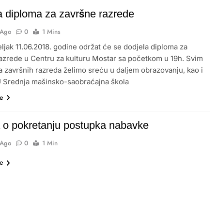
a diploma za završne razrede
 Ago
0
1 Mins
ljak 11.06.2018. godine održat će se dodjela diploma za
azrede u Centru za kulturu Mostar sa početkom u 19h. Svim
 završnih razreda želimo sreću u daljem obrazovanju, kao i
U Srednja mašinsko-saobraćajna škola
še
 o pokretanju postupka nabavke
 Ago
0
1 Min
še