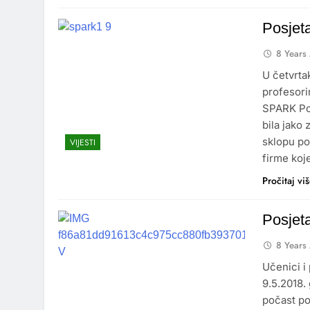
Posjet
8 Years
U četvrta
profesori
SPARK Pos
bila jako
sklopu pos
VIJESTI
firme koj
Pročitaj vi
Posjet
8 Years
Učenici i
9.5.2018.
počast po