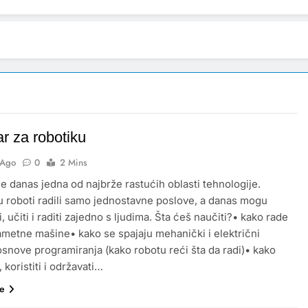
r za robotiku
 Ago
0
2 Mins
je danas jedna od najbrže rastućih oblasti tehnologije.
 roboti radili samo jednostavne poslove, a danas mogu
i, učiti i raditi zajedno s ljudima. Šta ćeš naučiti?• kako rade
pametne mašine• kako se spajaju mehanički i električni
 osnove programiranja (kako robotu reći šta da radi)• kako
 koristiti i održavati…
še