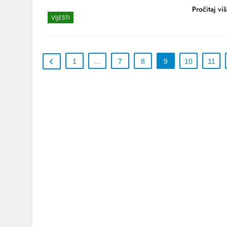
Pročitaj vi
VIJESTI
1
…
7
8
9
10
11