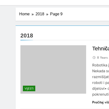
Home
2018
Page 9
2018
Tehniča
8 Years
Robotika 
Nekada su
razmišljat
roboti i 
dijelovi•
VIJESTI
pokrenuti,
Pročitaj vi