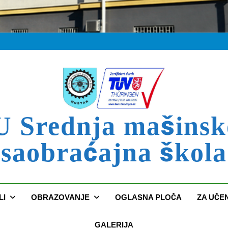
U Srednja mašinsk
saobraćajna škola
LI
OBRAZOVANJE
OGLASNA PLOČA
ZA UČE
GALERIJA