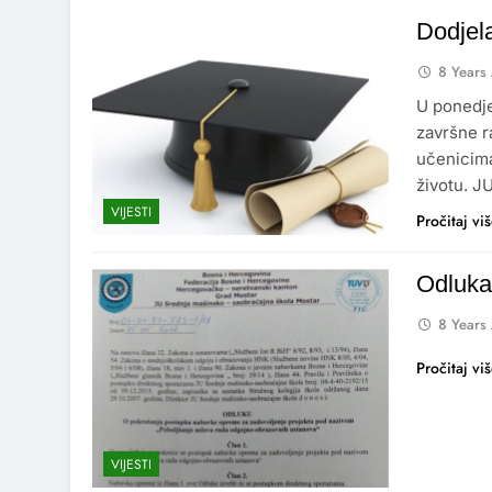
Dodjel
8 Years
U ponedje
završne r
učenicima
životu. J
VIJESTI
Pročitaj vi
Odluka
8 Years
Pročitaj vi
VIJESTI