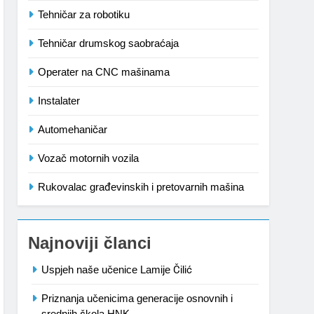
Tehničar za robotiku
Tehničar drumskog saobraćaja
Operater na CNC mašinama
Instalater
Automehaničar
Vozač motornih vozila
Rukovalac građevinskih i pretovarnih mašina
Najnoviji članci
Uspjeh naše učenice Lamije Čilić
Priznanja učenicima generacije osnovnih i
srednjih škola HNK