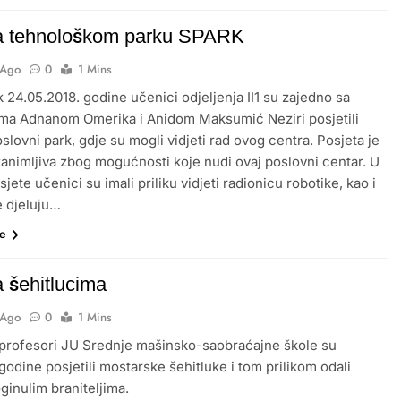
a tehnološkom parku SPARK
 Ago
0
1 Mins
k 24.05.2018. godine učenici odjeljenja II1 su zajedno sa
ma Adnanom Omerika i Anidom Maksumić Neziri posjetili
lovni park, gdje su mogli vidjeti rad ovog centra. Posjeta je
 zanimljiva zbog mogućnosti koje nudi ovaj poslovni centar. U
jete učenici su imali priliku vidjeti radionicu robotike, kao i
e djeluju…
še
a šehitlucima
 Ago
0
1 Mins
 profesori JU Srednje mašinsko-saobraćajne škole su
 godine posjetili mostarske šehitluke i tom prilikom odali
ginulim braniteljima.