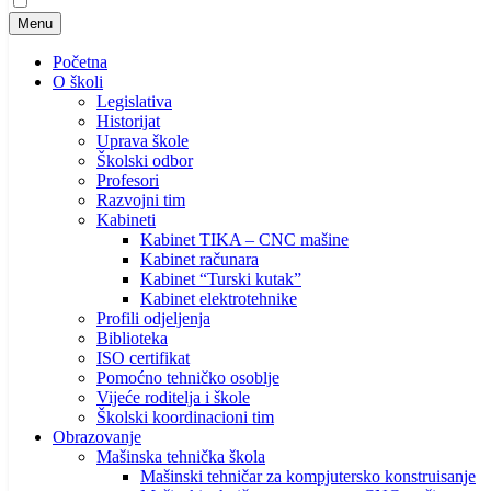
Menu
Početna
O školi
Legislativa
Historijat
Uprava škole
Školski odbor
Profesori
Razvojni tim
Kabineti
Kabinet TIKA – CNC mašine
Kabinet računara
Kabinet “Turski kutak”
Kabinet elektrotehnike
Profili odjeljenja
Biblioteka
ISO certifikat
Pomoćno tehničko osoblje
Vijeće roditelja i škole
Školski koordinacioni tim
Obrazovanje
Mašinska tehnička škola
Mašinski tehničar za kompjutersko konstruisanje