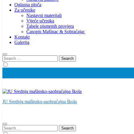
Oglasna ploča
Za učenike
Nastavni materijali
Vijeće učenika
Tabele pismenih provjera
Časopis Mašinac & Sobraćajac
Kontakt
Galerija
Search
for:
JU Srednja mašinsko-saobraćajna škola
Search
for: