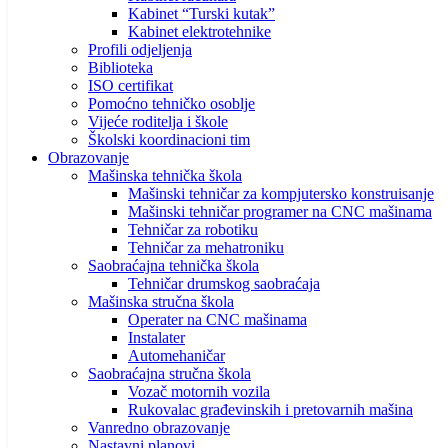
Kabinet “Turski kutak”
Kabinet elektrotehnike
Profili odjeljenja
Biblioteka
ISO certifikat
Pomoćno tehničko osoblje
Vijeće roditelja i škole
Školski koordinacioni tim
Obrazovanje
Mašinska tehnička škola
Mašinski tehničar za kompjutersko konstruisanje
Mašinski tehničar programer na CNC mašinama
Tehničar za robotiku
Tehničar za mehatroniku
Saobraćajna tehnička škola
Tehničar drumskog saobraćaja
Mašinska stručna škola
Operater na CNC mašinama
Instalater
Automehaničar
Saobraćajna stručna škola
Vozač motornih vozila
Rukovalac građevinskih i pretovarnih mašina
Vanredno obrazovanje
Nastavni planovi