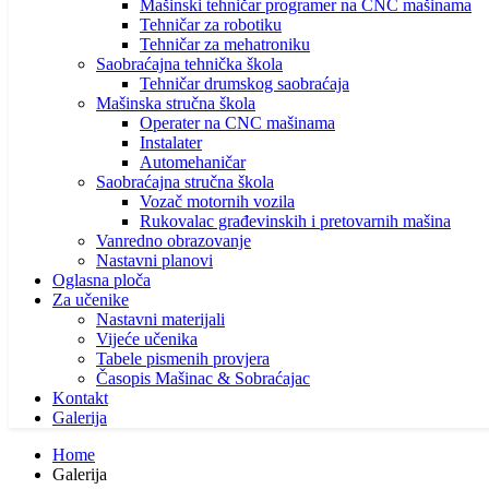
Mašinski tehničar programer na CNC mašinama
Tehničar za robotiku
Tehničar za mehatroniku
Saobraćajna tehnička škola
Tehničar drumskog saobraćaja
Mašinska stručna škola
Operater na CNC mašinama
Instalater
Automehaničar
Saobraćajna stručna škola
Vozač motornih vozila
Rukovalac građevinskih i pretovarnih mašina
Vanredno obrazovanje
Nastavni planovi
Oglasna ploča
Za učenike
Nastavni materijali
Vijeće učenika
Tabele pismenih provjera
Časopis Mašinac & Sobraćajac
Kontakt
Galerija
Home
Galerija